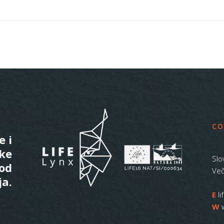
CO
e i
ske
Slo
 od
Več
ja.
E
l
W