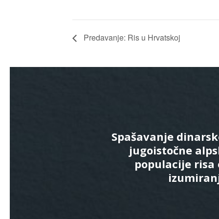
Predavanje: Ris u Hrvatskoj
Spašavanje dinarsk
jugoistočne alp
populacije risa
izumiran