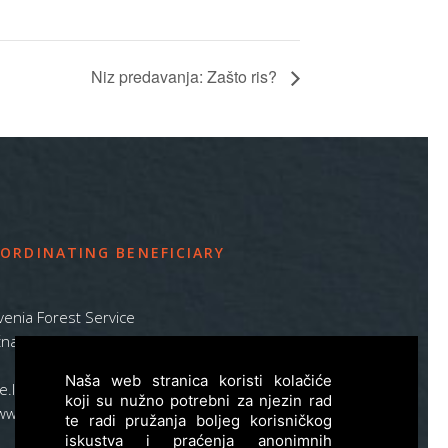
Niz predavanja: Zašto ris?
ORDINATING BENEFICIARY
venia Forest Service
na pot 2, SI – 1000 Ljubljana
Naša web stranica koristi kolačiće
ife.lynx.eu@gmail.com
koji su nužno potrebni za njezin rad
www.zgs.si
te radi pružanja boljeg korisničkog
iskustva i praćenja anonimnih