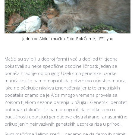
Jedno od Aidinih mačića. Foto: Rok Černe, LIFE Lynx
Mačići su svi bili u dobroj formi i već u dobi od tri tjedna
pokazivali su neke specifične osobine ličnosti; jedan se
ponaša hrabrije od drugog. Uzeli smo genetske uzorke
mačića koji će nam omogućiti da potvrdimo očinstvo mačića,
iako ne očekujte nikakva iznenađenja jer iz telemetrijskih
podataka znamo da je Aida mnogo vremena provela sa
Zoisom tijekom sezone parenja u ožujku. Genetski identitet
potomaka također će nam omogućiti da ih otkrijemo u
budućnosti uparujući genotipove ekstrahirane iz nasumično
prikupljenih neinvazivnih genetskih uzoraka risa u prirodi.
Svim mačićima želimo sreću i nadamo se da ćemo ih snimiti