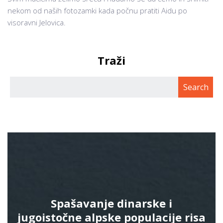
nekom od naših fotozamki kada počnu pratiti Aidu po
visoravni Jelovica.
Traži
Spašavanje dinarske i
jugoistočne alpske populacije risa