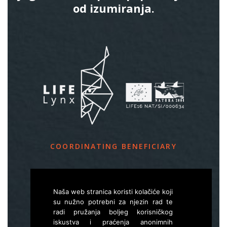
od izumiranja.
COORDINATING BENEFICIARY
Slovenia Forest Service
Večna pot 2, SI – 1000 Ljubljana
Naša web stranica koristi kolačiće koji
su nužno potrebni za njezin rad te
radi pružanja boljeg korisničkog
E
life.lynx.eu@gmail.com
iskustva i praćenja anonimnih