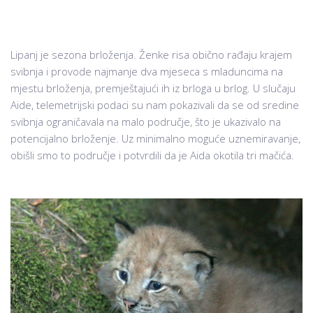
Lipanj je sezona brloženja. Ženke risa obično rađaju krajem
svibnja i provode najmanje dva mjeseca s mladuncima na
mjestu brloženja, premještajući ih iz brloga u brlog. U slučaju
Aide, telemetrijski podaci su nam pokazivali da se od sredine
svibnja ograničavala na malo područje, što je ukazivalo na
potencijalno brloženje. Uz minimalno moguće uznemiravanje,
obišli smo to područje i potvrdili da je Aida okotila tri mačića.