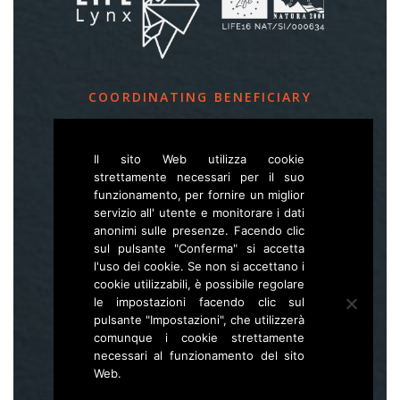
COORDINATING BENEFICIARY
Slovenia Forest Service
Il sito Web utilizza cookie
Večna pot 2, SI – 1000 Ljubljana
strettamente necessari per il suo
funzionamento, per fornire un miglior
servizio all' utente e monitorare i dati
E
life.lynx.eu@gmail.com
anonimi sulle presenze. Facendo clic
W
www.zgs.si
sul pulsante "Conferma" si accetta
l'uso dei cookie. Se non si accettano i
Sitemap
cookie utilizzabili, è possibile regolare
le impostazioni facendo clic sul
pulsante "Impostazioni", che utilizzerà
comunque i cookie strettamente
necessari al funzionamento del sito
Web.