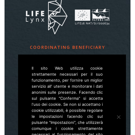
COORDINATING BENEFICIARY
Slovenia Forest Service
Il sito Web utilizza cookie
Večna pot 2, SI – 1000 Ljubljana
strettamente necessari per il suo
funzionamento, per fornire un miglior
servizio all' utente e monitorare i dati
E
life.lynx.eu@gmail.com
anonimi sulle presenze. Facendo clic
W
www.zgs.si
sul pulsante "Conferma" si accetta
l'uso dei cookie. Se non si accettano i
Sitemap
cookie utilizzabili, è possibile regolare
le impostazioni facendo clic sul
pulsante "Impostazioni", che utilizzerà
comunque i cookie strettamente
necessari al funzionamento del sito