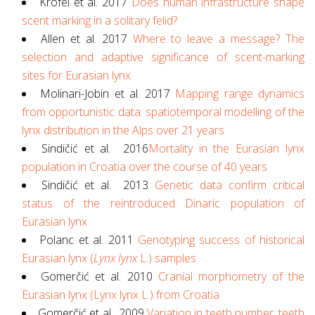
Krofel et al. 2017
Does human infrastructure shape
scent marking in a solitary felid?
Allen et al. 2017
Where to leave a message? The
selection and adaptive significance of scent-marking
sites for Eurasian lynx
Molinari-Jobin et al. 2017
Mapping range dynamics
from opportunistic data: spatiotemporal modelling of the
lynx distribution in the Alps over 21 years
Sindičić et al. 2016
Mortality in the Eurasian lynx
population in Croatia over the course of 40 years
Sindičić et al. 2013
Genetic data confirm critical
status of the reintroduced Dinaric population of
Eurasian lynx
Polanc et al. 2011
Genotyping success of historical
Eurasian lynx (
Lynx lynx
L.) samples
Gomerčić et al. 2010
Cranial morphometry of the
Eurasian lynx (Lynx lynx L.) from Croatia
Gomerčić et al. 2009
Variation in teeth number, teeth