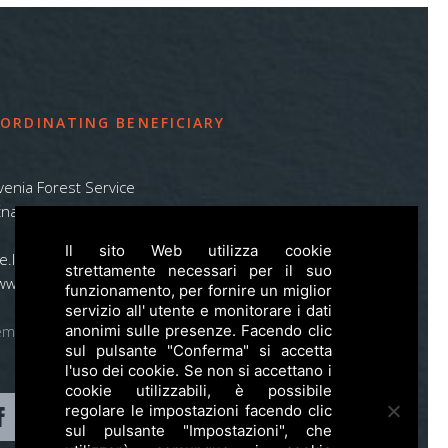
ORDINATING BENEFICIARY
venia Forest Service
na pot 2, SI – 1000 Ljubljana
Il sito Web utilizza cookie
ife.lynx.eu@gmail.com
strettamente necessari per il suo
www.zgs.si
funzionamento, per fornire un miglior
servizio all' utente e monitorare i dati
emap
anonimi sulle presenze. Facendo clic
sul pulsante "Conferma" si accetta
l'uso dei cookie. Se non si accettano i
cookie utilizzabili, è possibile
regolare le impostazioni facendo clic
sul pulsante "Impostazioni", che