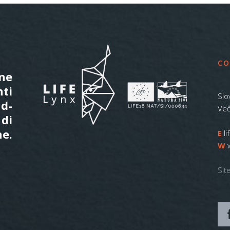
CO
one
nti
Slo
ud-
Več
 di
ne.
E
l
W
Sit