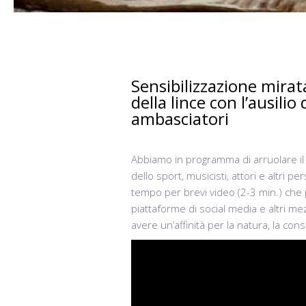
Sensibilizzazione mirat
della lince con l’ausilio
ambasciatori
Abbiamo in programma di arruolare il 
dello sport, musicisti, attori e altri p
tempo per brevi video (2-3 min.) che
piattaforme di social media e altri me
avere un’affinità per la natura, la con