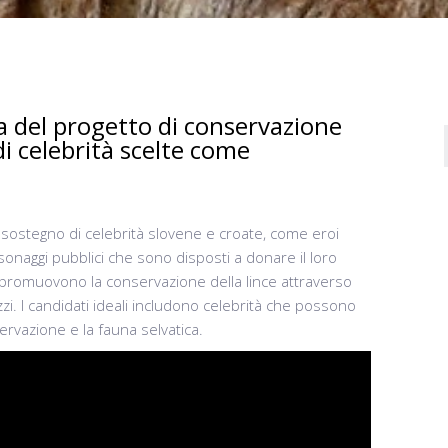
a del progetto di conservazione
 di celebrità scelte come
sostegno di celebrità slovene e croate, come eroi
ersonaggi pubblici che sono disposti a donare il loro
 promuovono la conservazione della lince attraverso
zzi. I candidati ideali includono celebrità che possono
servazione e la fauna selvatica.