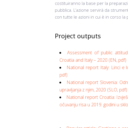
costituiranno la base per la preparazi
pubblica. L’azione servirà da strument
con tutte le azioni in cui è in corso la
Project outputs
Assessment of public attitud
Croatia and Italy – 2020 (EN, pdf)
National report Italy: Linci e 
pdf)
National report Slovenia: Odno
upravljanja z njim, 2020 (SLO, pdf)
National report Croatia: Izvje
očuvanju risa u 2019. godini u skl