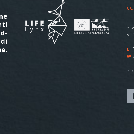
CO
one
nti
Slo
ud-
Več
 di
ne.
E
l
W
Sit