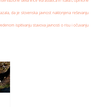
servazione della lince eurasiatica in Italia:L’opinione
kazala, da je slovenska javnost naklonjena reševanju
vedenom ispitivanju stavova javnosti o risu i očuvanju