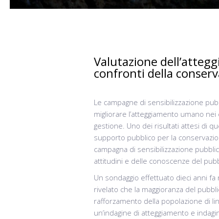
Valutazione dell’atteg
confronti della conserva
Le campagne di sensibilizzazione pub
migliorare l’atteggiamento umano nei c
gestione. Uno dei risultati attesi di 
supporto pubblico per la conservazione
campagna di sensibilizzazione pubblic
attitudini e delle conoscenze del pubb
Un sondaggio effettuato dieci anni fa 
rivelato che la maggioranza del pubbli
rafforzamento della popolazione di lin
un’indagine di atteggiamento e indagin