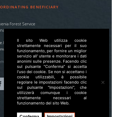
ORDINATING BENEFICIARY
venia Forest Service
na pot 2, SI – 1000 Ljubljana
Il sito Web utilizza cookie
ife.lynx.eu@gmail.com
strettamente necessari per il suo
www.zgs.si
funzionamento, per fornire un miglior
servizio all' utente e monitorare i dati
emap
anonimi sulle presenze. Facendo clic
sul pulsante "Conferma" si accetta
l'uso dei cookie. Se non si accettano i
cookie utilizzabili, è possibile
regolare le impostazioni facendo clic
sul pulsante "Impostazioni", che
utilizzerà comunque i cookie
strettamente necessari al
funzionamento del sito Web.
Conferma
Impostazioni