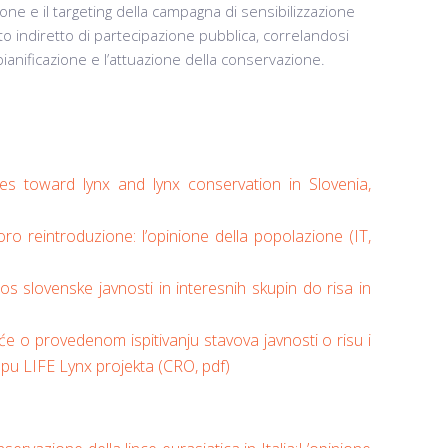
one e il targeting della campagna di sensibilizzazione
o indiretto di partecipazione pubblica, correlandosi
 pianificazione e l’attuazione della conservazione.
es toward lynx and lynx conservation in Slovenia,
loro reintroduzione: l’opinione della popolazione (IT,
s slovenske javnosti in interesnih skupin do risa in
šće o provedenom ispitivanju stavova javnosti o risu i
opu LIFE Lynx projekta (CRO, pdf)