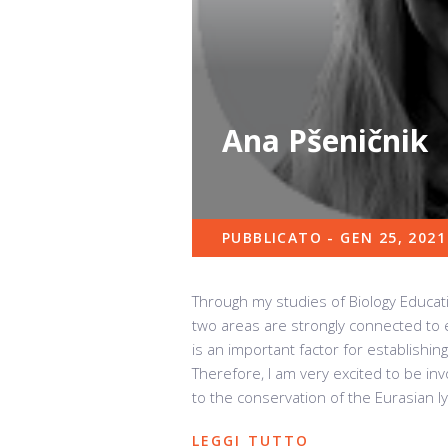
Ana Pšeničnik
PUBBLICATO - GEN 25, 2021
Through my studies of Biology Educati
two areas are strongly connected to 
is an important factor for establishin
Therefore, I am very excited to be inv
to the conservation of the Eurasian ly
LEGGI TUTTO