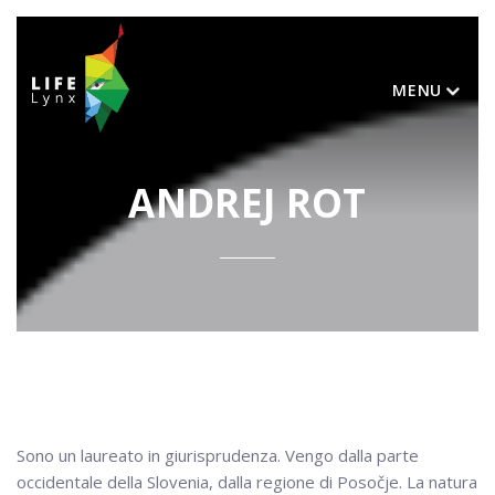
MENU
ANDREJ ROT
Sono un laureato in giurisprudenza. Vengo dalla parte
occidentale della Slovenia, dalla regione di Posočje. La natura