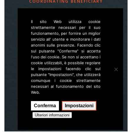
COORDINATING BENEFICIARY
Slovenia Forest Service
Il sito Web utilizza cookie
Večna pot 2, SI – 1000 Ljubljana
strettamente necessari per il suo
funzionamento, per fornire un miglior
servizio all' utente e monitorare i dati
E
life.lynx.eu@gmail.com
anonimi sulle presenze. Facendo clic
W
www.zgs.si
sul pulsante "Conferma" si accetta
l'uso dei cookie. Se non si accettano i
Sitemap
cookie utilizzabili, è possibile regolare
le impostazioni facendo clic sul
pulsante "Impostazioni", che utilizzerà
comunque i cookie strettamente
necessari al funzionamento del sito
Web.
Conferma
Impostazioni
Esecuzione:
Hal interactive
Ulteriori informazioni