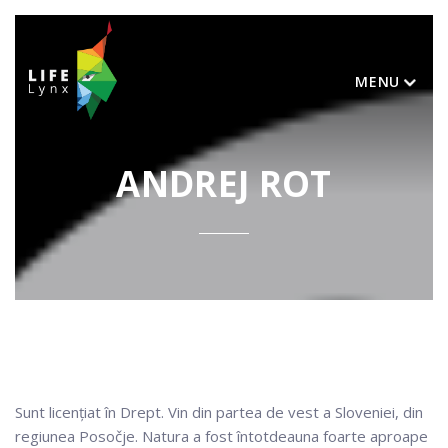
MENU
ANDREJ ROT
Sunt licențiat în Drept. Vin din partea de vest a Sloveniei, din
regiunea Posočje. Natura a fost întotdeauna foarte aproape