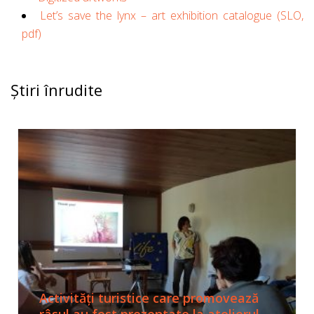
Let’s save the lynx – art exhibition catalogue (SLO,
pdf)
Știri înrudite
Activități turistice care promovează