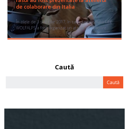
râsul au fost prezentate la atelierul
de colaborare din Italia
În zilele de 3 și 4 iulie 2017, în cadrul proiectului LIFE
WOLFALPS a fost organizat un atelier de stabilire
Caută