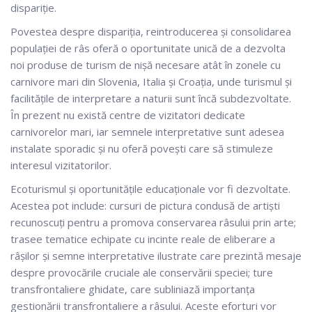
dispariție.
Povestea despre dispariția, reintroducerea și consolidarea
populației de râs oferă o oportunitate unică de a dezvolta
noi produse de turism de nișă necesare atât în ​​zonele cu
carnivore mari din Slovenia, Italia și Croația, unde turismul și
facilitățile de interpretare a naturii sunt încă subdezvoltate.
În prezent nu există centre de vizitatori dedicate
carnivorelor mari, iar semnele interpretative sunt adesea
instalate sporadic și nu oferă povești care să stimuleze
interesul vizitatorilor.
Ecoturismul și oportunitățile educaționale vor fi dezvoltate.
Acestea pot include: cursuri de pictura condusă de artiști
recunoscuți pentru a promova conservarea râsului prin arte;
trasee tematice echipate cu incinte reale de eliberare a
râșilor și semne interpretative ilustrate care prezintă mesaje
despre provocările cruciale ale conservării speciei; ture
transfrontaliere ghidate, care subliniază importanța
gestionării transfrontaliere a râsului. Aceste eforturi vor