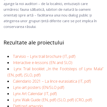
ajunge la noi auditori – de la localnici, entuziaști care
urmăresc fauna sălbatică, iubitori de natură la oameni
orientați spre artă – facilitarea unui nou dialog public și
atingerea unor grupuri țintă diferite care se pot implica în
conservarea râsului.
Rezultate ale proiectului
Tarvisio – Lynx trail brochure (IT, pdf)
Interactive e-lessons (EN and SLO)
Lynx Trail booklet „In the Footsteps of Lynx Mala”
(EN, pdf)
, (SLO, pdf)
Calendario 2021 – La lince eurasiatica (IT, pdf)
Lynx-art posters (EN/SLO pdf)
Lynx Art Calendar (IT, pdf)
Lynx Walk Guide (EN, pdf)
(SLO, pdf)
(CRO, pdf)
Digitized artworks