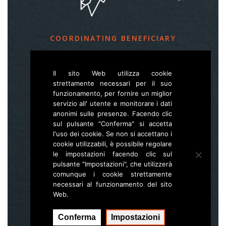
COORDINATING BENEFICIARY
Slovenia Forest Service
Il sito Web utilizza cookie
Večna pot 2, SI – 1000 Ljubljana
strettamente necessari per il suo
funzionamento, per fornire un miglior
servizio all' utente e monitorare i dati
E
life.lynx.eu@gmail.com
anonimi sulle presenze. Facendo clic
W
www.zgs.si
sul pulsante "Conferma" si accetta
l'uso dei cookie. Se non si accettano i
Sitemap
cookie utilizzabili, è possibile regolare
le impostazioni facendo clic sul
pulsante "Impostazioni", che utilizzerà
comunque i cookie strettamente
necessari al funzionamento del sito
Web.
Conferma
Impostazioni