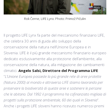
Rok Černe, LIFE Lynx. Photo: Primož Pičulin
Il progetto LIFE Lynx fa parte del meccanismo finanziario LIFE,
che celebra 30 anni di guida allo sviluppo della
conservazione della natura nell’Unione Europea e in
Slovenia. LIFE è il più grande meccanismo finanziario europeo
dedicato esclusivamente alla protezione dell’ambiente, alla
conservazione della natura, alla mitigazione dei cambiamenti
climatici.
Angelo Salsi, Direttore del Programma LIFE
:
“
L’Unione Europea possiede la più grande rete di aree protette
(Natura 2000) al mondo e attraverso LIFE stiamo lavorando per
preservare la biodiversità di queste aree e sostenere le persone
che le abitano. Dal 1992 il programma ha cofinanziato migliaia di
progetti sulla protezione ambientale, 60 dei quali in Slovenia
“.
Anche i progetti LIFE sloveni hanno ricevuto numerosi premi