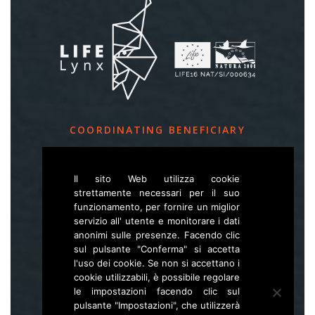
COORDINATING BENEFICIARY
Slovenia Forest Service
Il sito Web utilizza cookie
Večna pot 2, SI – 1000 Ljubljana
strettamente necessari per il suo
funzionamento, per fornire un miglior
servizio all' utente e monitorare i dati
E
life.lynx.eu@gmail.com
anonimi sulle presenze. Facendo clic
W
www.zgs.si
sul pulsante "Conferma" si accetta
l'uso dei cookie. Se non si accettano i
Sitemap
cookie utilizzabili, è possibile regolare
le impostazioni facendo clic sul
pulsante "Impostazioni", che utilizzerà