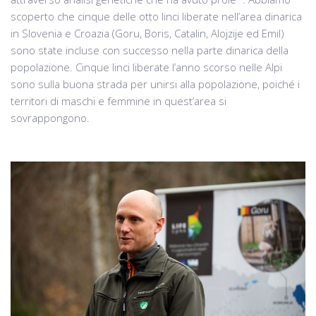
scoperto che cinque delle otto linci liberate nell’area dinarica
in Slovenia e Croazia (Goru, Boris, Catalin, Alojzije ed Emil)
sono state incluse con successo nella parte dinarica della
popolazione. Cinque linci liberate l’anno scorso nelle Alpi
sono sulla buona strada per unirsi alla popolazione, poiché i
territori di maschi e femmine in quest’area si
sovrappongono.