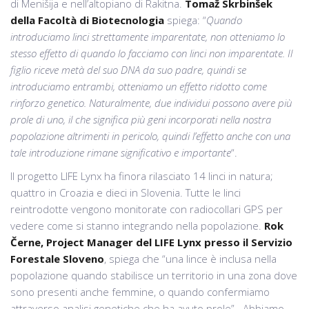
di Menišija e nell’altopiano di Rakitna.
Tomaž Skrbinšek
della Facoltà di Biotecnologia
spiega: “
Quando
introduciamo linci strettamente imparentate, non otteniamo lo
stesso effetto di quando lo facciamo con linci non imparentate. Il
figlio riceve metà del suo DNA da suo padre, quindi se
introduciamo entrambi, otteniamo un effetto ridotto come
rinforzo genetico. Naturalmente, due individui possono avere più
prole di uno, il che significa più geni incorporati nella nostra
popolazione altrimenti in pericolo, quindi l’effetto
anche con una
tale introduzione rimane significativo e importante
“.
Il progetto LIFE Lynx ha finora rilasciato 14 linci in natura;
quattro in Croazia e dieci in Slovenia. Tutte le linci
reintrodotte vengono monitorate con radiocollari GPS per
vedere come si stanno integrando nella popolazione.
Rok
Černe, Project Manager del LIFE Lynx presso il Servizio
Forestale Sloveno
, spiega che “una lince è inclusa nella
popolazione quando stabilisce un territorio in una zona dove
sono presenti anche femmine, o quando confermiamo
attraverso analisi genetiche che ha avuto prole” . Abbiamo