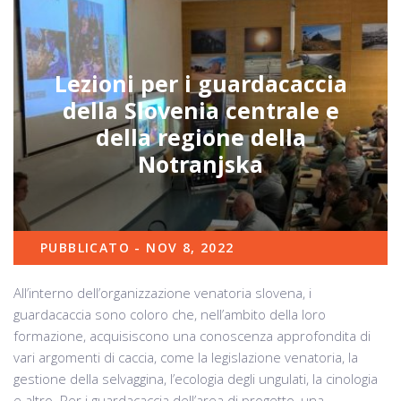
Lezioni per i guardacaccia
della Slovenia centrale e
della regione della
Notranjska
PUBBLICATO - NOV 8, 2022
All’interno dell’organizzazione venatoria slovena, i
guardacaccia sono coloro che, nell’ambito della loro
formazione, acquisiscono una conoscenza approfondita di
vari argomenti di caccia, come la legislazione venatoria, la
gestione della selvaggina, l’ecologia degli ungulati, la cinologia
e altro. Per i guardacaccia dell’area di progetto, una