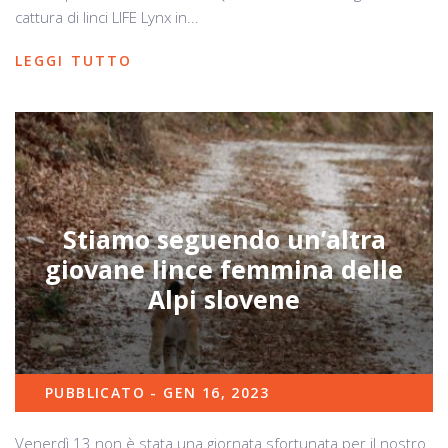
cattura di linci LIFE Lynx in...
LEGGI TUTTO
Stiamo seguendo un’altra
giovane lince femmina delle
Alpi slovene
PUBBLICATO - GEN 16, 2023
Venerdì 13 non è stata una giornata sfortunata per il nostro