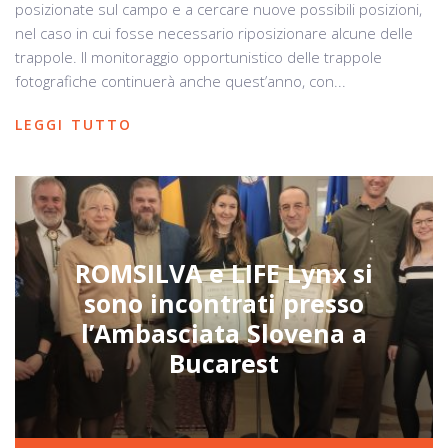
posizionate sul campo e a cercare nuove possibili posizioni,
nel caso in cui fosse necessario riposizionare alcune delle
trappole. Il monitoraggio opportunistico delle trappole
fotografiche continuerà anche quest’anno, con...
LEGGI TUTTO
ROMSILVA e LIFE Lynx si
sono incontrati presso
l’Ambasciata Slovena a
Bucarest