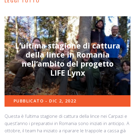
LEGGI TUTTO
L’ultima stagione di cattura
della lince in Romania
nell’ambito del progetto
LIFE Lynx
PUBBLICATO - DIC 2, 2022
Questa è l’ultima stagione di cattura della lince nei Carpazi e
quest’anno i preparativi in Romania sono iniziati in anticipo. A
ottobre, il team ha iniziato a riparare le trappole a cassa già