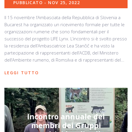
PUBBLICATO - NOV 25, 2022
Il 15 novembre l’Ambasciata della Repubblica di Slovenia a
Bucarest ha organizzato un ricevimento formale per tutte le
organizzazioni rumene che sono fondamentali per il
successo del progetto LIFE Lynx. L’incontro si è svolto presso
la residenza dell’Ambasciatrice Lea Stančič e ha visto la
partecipazione di rappresentanti dell’ACDB, del Ministero
dell’Ambiente rumeno, di Romsilva e di rappresentanti del...
LEGGI TUTTO
Incontro annuale dei
membri dei Gruppi