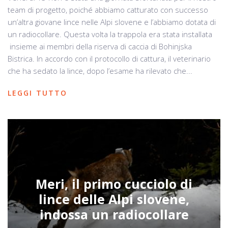
team di progetto, poiché abbiamo catturato con successo
un’altra giovane lince nelle Alpi slovene e l’abbiamo dotata di
un radiocollare. Questa volta la trappola era stata installata
insieme ai membri della riserva di caccia di Bohinjska
Bistrica. In accordo con il protocollo di cattura, il veterinario
che ha sedato la lince, dopo l’esame ha rilevato che...
LEGGI TUTTO
Meri, il primo cucciolo di
lince delle Alpi slovene,
indossa un radiocollare