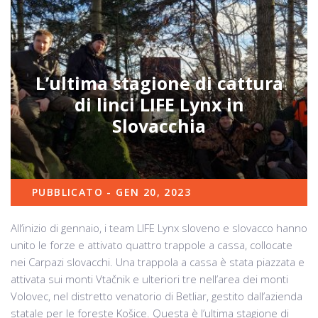
L’ultima stagione di cattura
di linci LIFE Lynx in
Slovacchia
PUBBLICATO - GEN 20, 2023
All’inizio di gennaio, i team LIFE Lynx sloveno e slovacco hanno
unito le forze e attivato quattro trappole a cassa, collocate
nei Carpazi slovacchi. Una trappola a cassa è stata piazzata e
attivata sui monti Vtačnik e ulteriori tre nell’area dei monti
Volovec, nel distretto venatorio di Betliar, gestito dall’azienda
statale per le foreste Košice. Questa è l’ultima stagione di