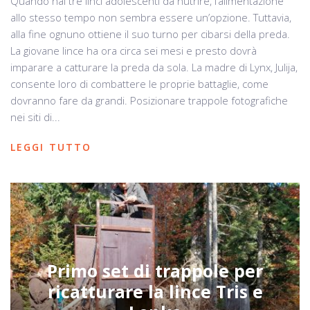
Quando hai tre linci adolescenti da nutrire, l’alimentazione
allo stesso tempo non sembra essere un’opzione. Tuttavia,
alla fine ognuno ottiene il suo turno per cibarsi della preda.
La giovane lince ha ora circa sei mesi e presto dovrà
imparare a catturare la preda da sola. La madre di Lynx, Julija,
consente loro di combattere le proprie battaglie, come
dovranno fare da grandi. Posizionare trappole fotografiche
nei siti di...
LEGGI TUTTO
Primo set di trappole per
ricatturare la lince Tris e