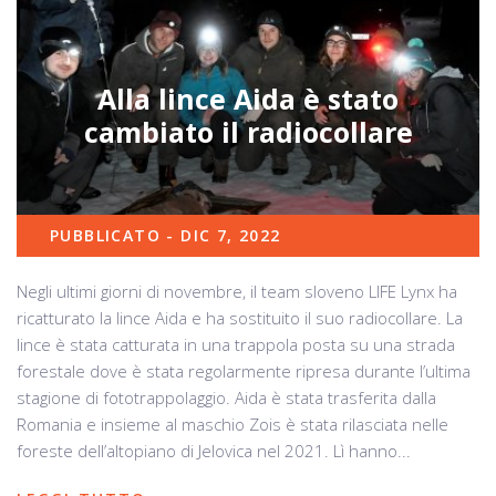
Alla lince Aida è stato
cambiato il radiocollare
PUBBLICATO - DIC 7, 2022
Negli ultimi giorni di novembre, il team sloveno LIFE Lynx ha
ricatturato la lince Aida e ha sostituito il suo radiocollare. La
lince è stata catturata in una trappola posta su una strada
forestale dove è stata regolarmente ripresa durante l’ultima
stagione di fototrappolaggio. Aida è stata trasferita dalla
Romania e insieme al maschio Zois è stata rilasciata nelle
foreste dell’altopiano di Jelovica nel 2021. Lì hanno...