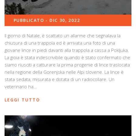
PUBBLICATO - DIC 30, 2022
Il giorno di Natale, è scattato un allarme che segnalava la
chiusura di una trappola ed è arrivata una foto di una
giovane lince in piedi davanti alla trappola a cassa a Pokljuka.
La gioia è stata indescrivibile quando è stato confermato che
siamo riusciti a catturare la prima progenie di lince traslocata
nella regione della Gorenjska nelle Alpi slovene. La lince è
stata sedata, misurata e dotata di un radiocollare. Un
veterinario ha...
LEGGI TUTTO