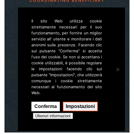
COORDINATING BENEFICIARY
Slovenia Forest Service
Il sito Web utilizza cookie
Večna pot 2, SI – 1000 Ljubljana
strettamente necessari per il suo
funzionamento, per fornire un miglior
servizio all' utente e monitorare i dati
E
life.lynx.eu@gmail.com
anonimi sulle presenze. Facendo clic
W
www.zgs.si
sul pulsante "Conferma" si accetta
l'uso dei cookie. Se non si accettano i
Sitemap
cookie utilizzabili, è possibile regolare
le impostazioni facendo clic sul
pulsante "Impostazioni", che utilizzerà
comunque i cookie strettamente
necessari al funzionamento del sito
Web.
Conferma
Impostazioni
Esecuzione:
Hal interactive
Ulteriori informazioni