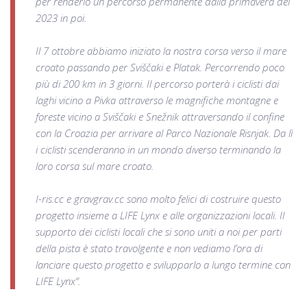
per renderlo un percorso permanente dalla primavera del
2023 in poi.
Il 7 ottobre abbiamo iniziato la nostra corsa verso il mare
croato passando per Sviščaki e Platak. Percorrendo poco
più di 200 km in 3 giorni. Il percorso porterà i ciclisti dai
laghi vicino a Pivka attraverso le magnifiche montagne e
foreste vicino a Sviščaki e Snežnik attraversando il confine
con la Croazia per arrivare al Parco Nazionale Risnjak. Da lì
i ciclisti scenderanno in un mondo diverso terminando la
loro corsa sul mare croato.
I-ris.cc e gravgrav.cc sono molto felici di costruire questo
progetto insieme a LIFE Lynx e alle organizzazioni locali. Il
supporto dei ciclisti locali che si sono uniti a noi per parti
della pista è stato travolgente e non vediamo l’ora di
lanciare questo progetto e svilupparlo a lungo termine con
LIFE Lynx”.