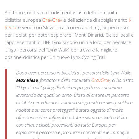
A ottobre, un team di ciclisti entusiasti della comunità
ciclistica europea
GravGrav
e dell’azienda di abbigliamento
I-
RIS.cc
è venuto in Slovenia alla ricerca del miglior percorso
per i ciclisti per poter esplorare i Monti Dinarici. Ciclisti locali e
rappresentanti di LIFE Lynx si sono uniti a loro, per pedalare
lungo i percorsi del “Lynx Walk” per trovare la migliore
opzione ciclistica per un nuovo Lynx Cycling Trail.
Dopo aver percorso in bicicletta i percorsi della Lynx Walk,
Max Riese
, fondatore della comunità
GravGrav
, ci ha detto:
“Il Lynx Trail Cycling Route è un progetto su cui stiamo
lavorando da quasi un anno. L’idea di creare un percorso
ciclabile per educare i visitatori sui grandi carnivori, sul loro
habitat e su come proteggerli è stata oggetto di molte
riflessioni e idee. Infine, il 6 ottobre siamo arrivati ​​a Pivka
con cinque ciclisti provenienti da tutta Europa, per
esplorare il percorso e produrre i contenuti e le immagini