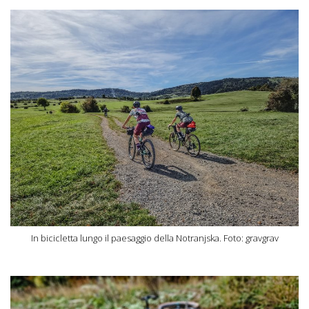
In bicicletta lungo il paesaggio della Notranjska. Foto: gravgrav