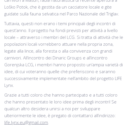
carnivori a Mašun, l’aula naturalistica di recente apertura a
Loško Potok, che è gestita da un cacciatore locale e gite
guidate sulla fauna selvatica nel Parco Nazionale del Triglav.
Tuttavia, questi non erano i temi principali degli incontri di
quest’anno. Il progetto ha fondi previsti per attività a livello
locale – attraverso i membri del LCG. Si tratta di attività che le
popolazioni locali vorrebbero attuare nella propria zona,
legate alla lince, alla foresta o alla convivenza con grandi
carnivori. All’incontro dei Dinaric Groups e all’incontro
Gorenjska LCG, i membri hanno proposto un’ampia varietà di
idee, di cui voteranno quelle che preferiscono e saranno
successivamente implementate nell’ambito del progetto LIFE
Lynx.
Grazie a tutti coloro che hanno partecipato e a tutti coloro
che hanno presentato le loro idee prima degli incontri! Se
qualcun altro desidera unirsi a noi per sviluppare
ulteriormente le idee, è pregato di contattarci all’indirizzo:
life.lynx.eu@gmail.com
.