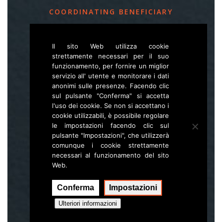
COORDINATING BENEFICIARY
Slovenia Forest Service
Il sito Web utilizza cookie
Večna pot 2, SI – 1000 Ljubljana
strettamente necessari per il suo
funzionamento, per fornire un miglior
servizio all' utente e monitorare i dati
E
life.lynx.eu@gmail.com
anonimi sulle presenze. Facendo clic
W
www.zgs.si
sul pulsante "Conferma" si accetta
l'uso dei cookie. Se non si accettano i
Sitemap
cookie utilizzabili, è possibile regolare
le impostazioni facendo clic sul
pulsante "Impostazioni", che utilizzerà
comunque i cookie strettamente
necessari al funzionamento del sito
Web.
Conferma
Impostazioni
Esecuzione:
Hal interactive
Ulteriori informazioni