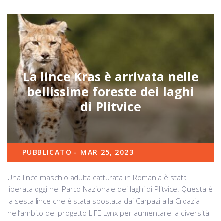
La lince Kras è arrivata nelle
bellissime foreste dei laghi
di Plitvice
PUBBLICATO - MAR 25, 2023
Una lince maschio adulta catturata in Romania è stata
liberata oggi nel Parco Nazionale dei laghi di Plitvice. Questa è
la sesta lince che è stata spostata dai Carpazi alla Croazia
nell’ambito del progetto LIFE Lynx per aumentare la diversità