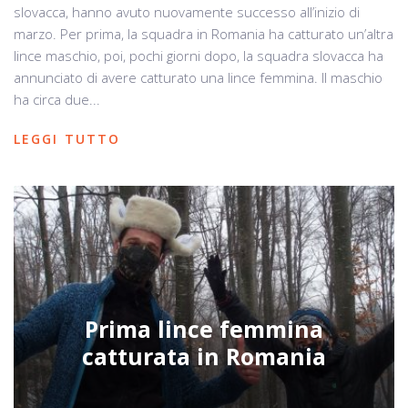
slovacca, hanno avuto nuovamente successo all’inizio di
marzo. Per prima, la squadra in Romania ha catturato un’altra
lince maschio, poi, pochi giorni dopo, la squadra slovacca ha
annunciato di avere catturato una lince femmina. Il maschio
ha circa due...
LEGGI TUTTO
Prima lince femmina
catturata in Romania