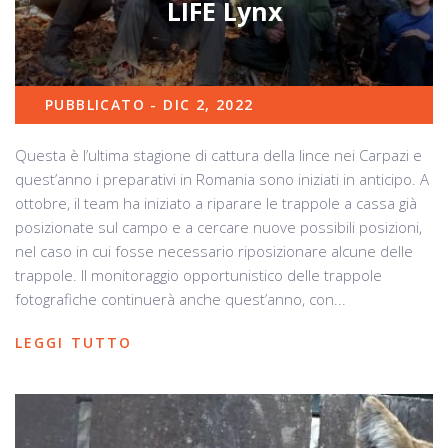
LIFE Lynx
PUBBLICATO - DIC 2, 2022
Questa è l’ultima stagione di cattura della lince nei Carpazi e
quest’anno i preparativi in Romania sono iniziati in anticipo. A
ottobre, il team ha iniziato a riparare le trappole a cassa già
posizionate sul campo e a cercare nuove possibili posizioni,
nel caso in cui fosse necessario riposizionare alcune delle
trappole. Il monitoraggio opportunistico delle trappole
fotografiche continuerà anche quest’anno, con...
LEGGI TUTTO