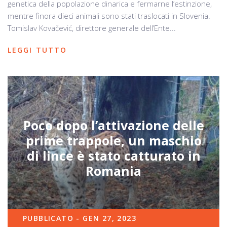
genetica della popolazione dinarica e fermarne l’estinzione,
mentre finora dieci animali sono stati traslocati in Slovenia.
Tomislav Kovačević, direttore generale dell’Ente...
LEGGI TUTTO
Poco dopo l’attivazione delle
prime trappole, un maschio
di lince è stato catturato in
Romania
PUBBLICATO - GEN 27, 2023