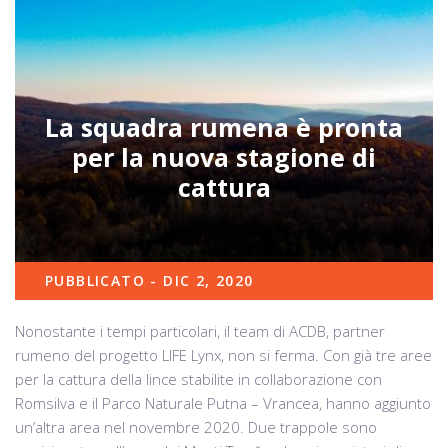
La squadra rumena è pronta
per la nuova stagione di
cattura
PUBBLICATO - DIC 2, 2020
Nonostante i tempi particolari, il team di ACDB, partner
rumeno del progetto LIFE Lynx, non si ferma. Con già tre aree
per la cattura della lince stabilite in collaborazione con
Romsilva e il Parco Naturale Putna – Vrancea, hanno aggiunto
un’altra area nel novembre 2020. Due trappole sono