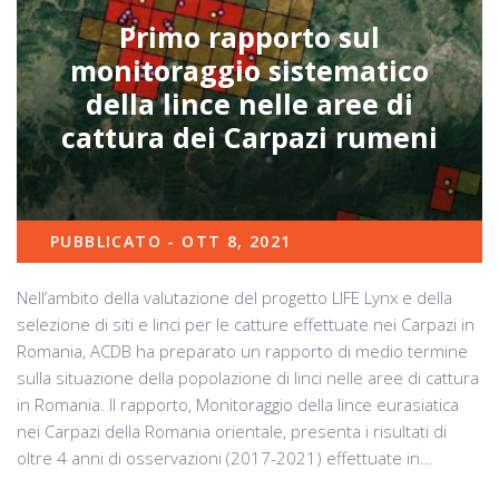
Primo rapporto sul
monitoraggio sistematico
della lince nelle aree di
cattura dei Carpazi rumeni
PUBBLICATO - OTT 8, 2021
Nell’ambito della valutazione del progetto LIFE Lynx e della
selezione di siti e linci per le catture effettuate nei Carpazi in
Romania, ACDB ha preparato un rapporto di medio termine
sulla situazione della popolazione di linci nelle aree di cattura
in Romania. Il rapporto, Monitoraggio della lince eurasiatica
nei Carpazi della Romania orientale, presenta i risultati di
oltre 4 anni di osservazioni (2017-2021) effettuate in...