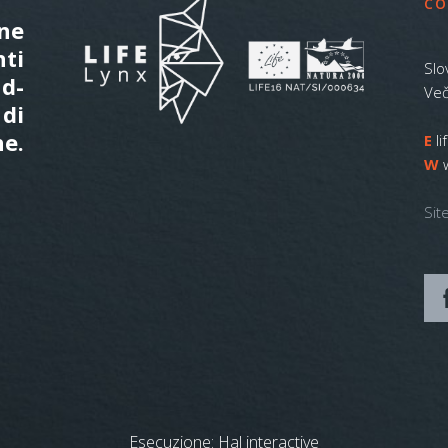
CO
one
nti
Slo
ud-
Več
 di
ne.
E
l
W
Sit
Esecuzione:
Hal interactive