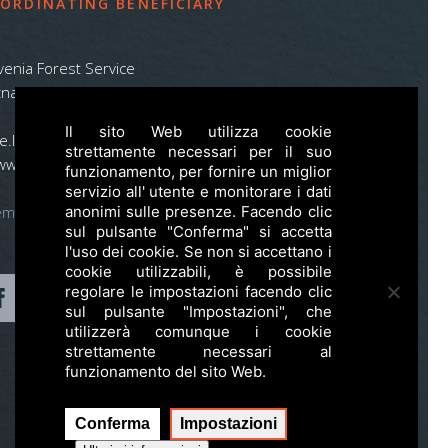
ORDINATING BENEFICIARY
venia Forest Service
na pot 2, SI – 1000 Ljubljana
Il sito Web utilizza cookie
ife.lynx.eu@gmail.com
strettamente necessari per il suo
www.zgs.si
funzionamento, per fornire un miglior
servizio all' utente e monitorare i dati
emap
anonimi sulle presenze. Facendo clic
sul pulsante "Conferma" si accetta
l'uso dei cookie. Se non si accettano i
cookie utilizzabili, è possibile
regolare le impostazioni facendo clic
sul pulsante "Impostazioni", che
utilizzerà comunque i cookie
strettamente necessari al
funzionamento del sito Web.
Conferma
Impostazioni