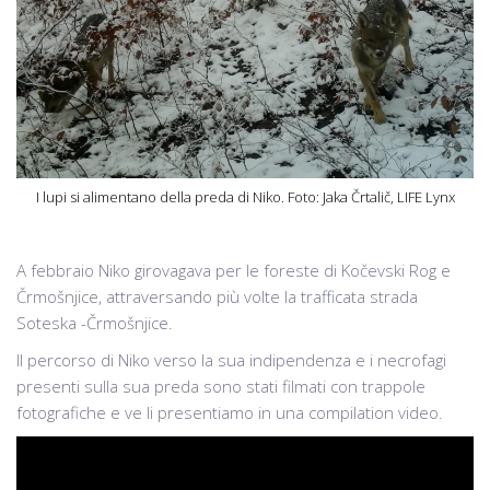
I lupi si alimentano della preda di Niko. Foto: Jaka Črtalič, LIFE Lynx
A febbraio Niko girovagava per le foreste di Kočevski Rog e
Črmošnjice, attraversando più volte la trafficata strada
Soteska -Črmošnjice.
Il percorso di Niko verso la sua indipendenza e i necrofagi
presenti sulla sua preda sono stati filmati con trappole
fotografiche e ve li presentiamo in una compilation video.