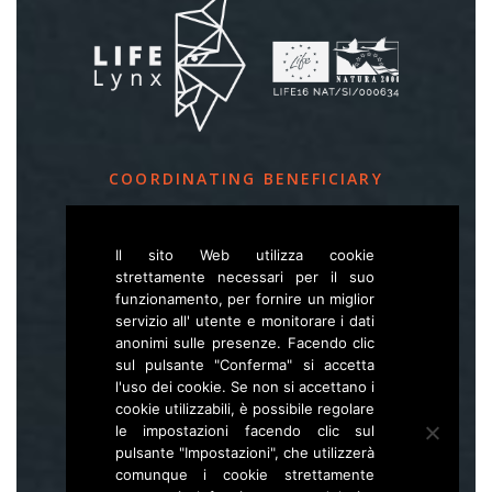
COORDINATING BENEFICIARY
Slovenia Forest Service
Il sito Web utilizza cookie
Večna pot 2, SI – 1000 Ljubljana
strettamente necessari per il suo
funzionamento, per fornire un miglior
servizio all' utente e monitorare i dati
E
life.lynx.eu@gmail.com
anonimi sulle presenze. Facendo clic
W
www.zgs.si
sul pulsante "Conferma" si accetta
l'uso dei cookie. Se non si accettano i
Sitemap
cookie utilizzabili, è possibile regolare
le impostazioni facendo clic sul
pulsante "Impostazioni", che utilizzerà
comunque i cookie strettamente