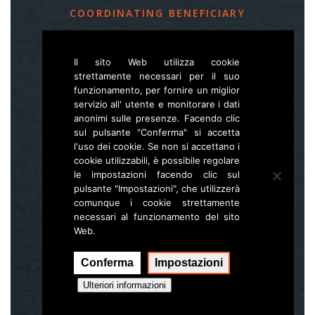
COORDINATING BENEFICIARY
Slovenia Forest Service
Il sito Web utilizza cookie
Večna pot 2, SI – 1000 Ljubljana
strettamente necessari per il suo
funzionamento, per fornire un miglior
servizio all' utente e monitorare i dati
E
life.lynx.eu@gmail.com
anonimi sulle presenze. Facendo clic
W
www.zgs.si
sul pulsante "Conferma" si accetta
l'uso dei cookie. Se non si accettano i
Sitemap
cookie utilizzabili, è possibile regolare
le impostazioni facendo clic sul
pulsante "Impostazioni", che utilizzerà
comunque i cookie strettamente
necessari al funzionamento del sito
Web.
Conferma
Impostazioni
Esecuzione:
Hal interactive
Ulteriori informazioni