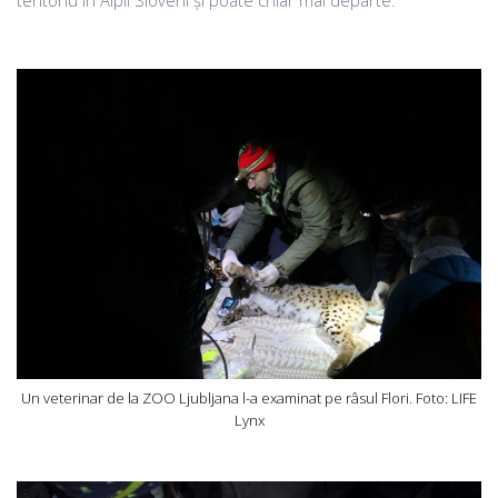
teritoriu în Alpii Sloveni și poate chiar mai departe.
Un veterinar de la ZOO Ljubljana l-a examinat pe râsul Flori. Foto: LIFE
Lynx