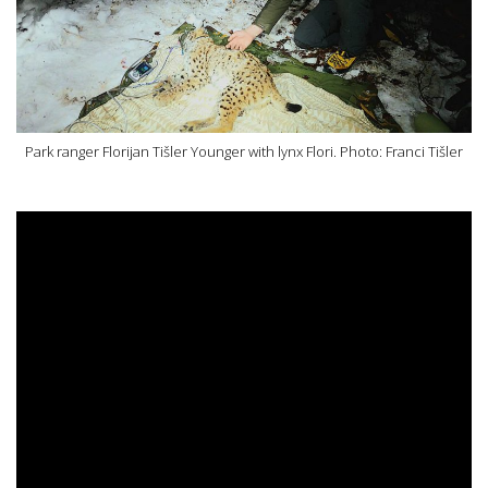
Park ranger Florijan Tišler Younger with lynx Flori. Photo: Franci Tišler