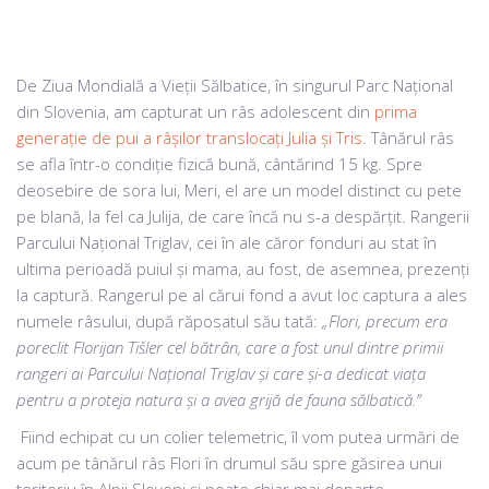
De Ziua Mondială a Vieții Sălbatice, în singurul Parc Național
din Slovenia, am capturat un râs adolescent din
prima
generație de pui a râșilor translocați Julia și Tris
. Tânărul râs
se afla într-o condiție fizică bună, cântărind 15 kg. Spre
deosebire de sora lui, Meri, el are un model distinct cu pete
pe blană, la fel ca Julija, de care încă nu s-a despărțit. Rangerii
Parcului Național Triglav, cei în ale căror fonduri au stat în
ultima perioadă puiul și mama, au fost, de asemnea, prezenți
la captură. Rangerul pe al cărui fond a avut loc captura a ales
numele râsului, după răposatul său tată:
„Flori, precum era
poreclit Florijan Tišler cel bătrân, care a fost unul dintre primii
rangeri ai Parcului Național Triglav și care și-a dedicat viața
pentru a proteja natura și a avea grijă de fauna sălbatică.”
Fiind echipat cu un colier telemetric, îl vom putea urmări de
acum pe tânărul râs Flori în drumul său spre găsirea unui