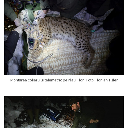
Montarea colierului telemetric pe râsul Flori. Foto: Florijan Tišler