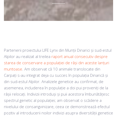
Partenerii proiectului LIFE Lynx din Munții Dinarici și sud-estul
Alpilor au realizat al treilea
raport anual consecutiv despre
starea de conservare a populației de râși din aceste lanțuri
muntoase
. Am observat că 10 animale translocate din
Carpați s-au integrat deja cu succes în populația Dinarică și
din sud-estul Alpilor. Analizele genetice au confirmat, de
asemenea, includerea în populație a doi pui proveniți de la
râșii relocați. Indivizii introduși și puii acestora îmbunătățesc
spectrul genetic al populației; am observat o scădere a
nivelului de consangvinizare, ceea ce demonstrează efectul
pozitiv al introducerii noilor indivizi asupra diversității genetice