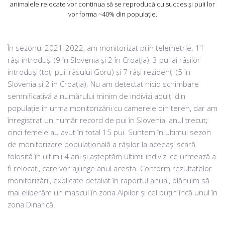
animalele relocate vor continua să se reproducă cu succes și puii lor
vor forma ~40% din populație.
În sezonul 2021-2022, am monitorizat prin telemetrie: 11
râși introduși (9 în Slovenia și 2 în Croația), 3 pui ai râșilor
introduși (toți puii râsului Goru) și 7 râși rezidenți (5 în
Slovenia și 2 în Croația). Nu am detectat nicio schimbare
semnificativă a numărului minim de indivizi adulți din
populație în urma monitorizării cu camerele din teren, dar am
înregistrat un număr record de pui în Slovenia, anul trecut;
cinci femele au avut în total 15 pui. Suntem în ultimul sezon
de monitorizare populațională a râșilor la aceeași scară
folosită în ultimii 4 ani și așteptăm ultimii indivizi ce urmează a
fi relocați, care vor ajunge anul acesta. Conform rezultatelor
monitorizării, explicate detaliat în raportul anual, plănuim să
mai eliberăm un mascul în zona Alpilor și cel puțin încă unul în
zona Dinarică.