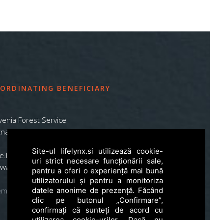
ORDINATING BENEFICIARY
venia Forest Service
na pot 2, SI – 1000 Ljubljana
Site-ul lifelynx.si utilizează cookie-
ife.lynx.eu@gmail.com
uri strict necesare funcționării sale,
www.zgs.si
pentru a oferi o experiență mai bună
utilizatorului și pentru a monitoriza
datele anonime de prezență. Făcând
emap
clic pe butonul „Confirmare”,
confirmați că sunteți de acord cu
utilizarea cookie-urilor. Dacă nu