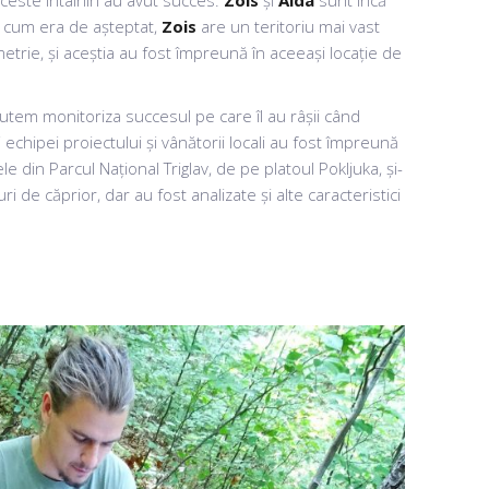
este întâlniri au avut succes.
Zois
și
Aida
sunt încă
a cum era de așteptat,
Zois
are un teritoriu mai vast
trie, și aceștia au fost împreună în aceeași locație de
putem monitoriza succesul pe care îl au râșii când
chipei proiectului și vânătorii locali au fost împreună
le din Parcul Național Triglav, de pe platoul Pokljuka, și-
i de căprior, dar au fost analizate și alte caracteristici