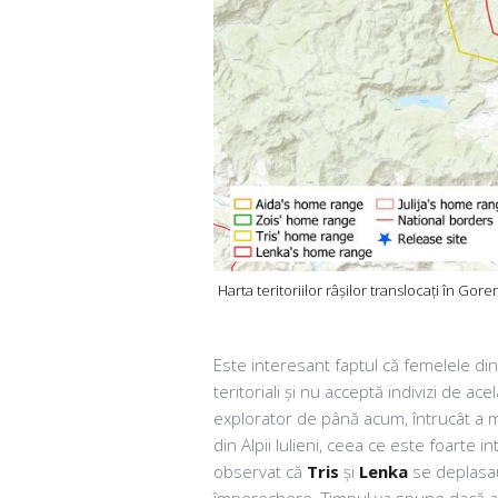
Harta teritoriilor râșilor translocați în Gore
Este interesant faptul că femelele din 
teritoriali și nu acceptă indivizi de ace
explorator de până acum, întrucât a me
din Alpii Iulieni, ceea ce este foarte 
observat că
Tris
și
Lenka
se deplasau