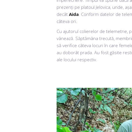
împerechere. Timpul va spune dacă ac
prezenți pe platoul Jelovica, unde, aș
decât
Aida
. Conform datelor de teleme
câteva ori.
Cu ajutorul colierelor de telemetrie, 
vânează. Săptămâna trecută, membrii e
să verifice câteva locuri în care femele
au doborât prada. Au fost găsite restur
ale locului respectiv.