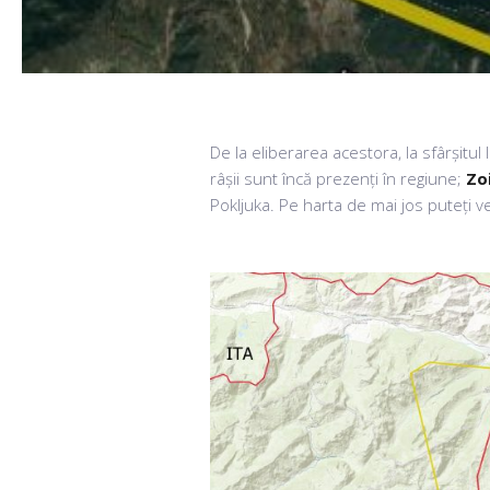
De la eliberarea acestora, la sfârșitul 
râșii sunt încă prezenți în regiune;
Zo
Pokljuka. Pe harta de mai jos puteți ve