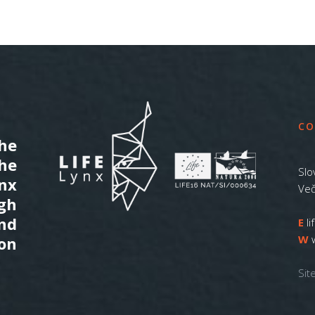
CO
he
the
Slo
ynx
Več
gh
nd
E
l
W
on
Sit