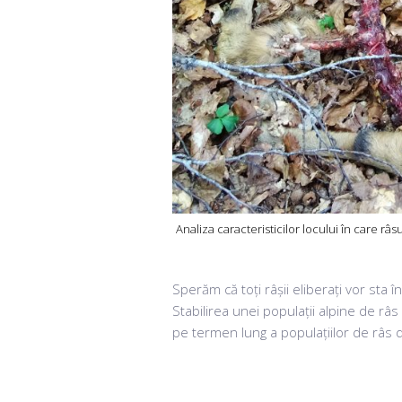
Analiza caracteristicilor locului în care râs
Sperăm că toți râșii eliberați vor sta î
Stabilirea unei populații alpine de râ
pe termen lung a populațiilor de râs di