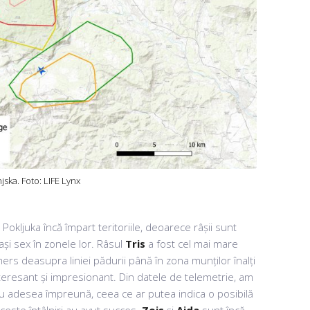
njska. Foto: LIFE Lynx
Pokljuka încă împart teritoriile, deoarece râșii sunt
lași sex în zonele lor. Râsul
Tris
a fost cel mai mare
rs deasupra liniei pădurii până în zona munților înalți
interesant și impresionant. Din datele de telemetrie, am
 adesea împreună, ceea ce ar putea indica o posibilă