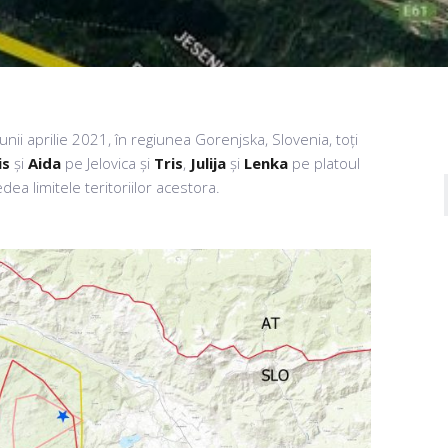
lunii aprilie 2021, în regiunea Gorenjska, Slovenia, toți
is
și
Aida
pe Jelovica și
Tris
,
Julija
și
Lenka
pe platoul
dea limitele teritoriilor acestora.