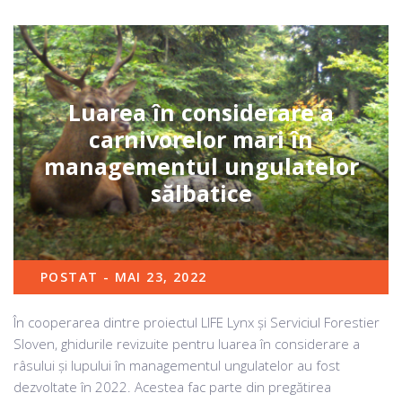
Luarea în considerare a
carnivorelor mari în
managementul ungulatelor
sălbatice
POSTAT - MAI 23, 2022
În cooperarea dintre proiectul LIFE Lynx și Serviciul Forestier
Sloven, ghidurile revizuite pentru luarea în considerare a
râsului și lupului în managementul ungulatelor au fost
dezvoltate în 2022. Acestea fac parte din pregătirea