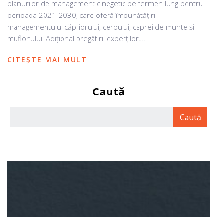
planurilor de management cinegetic pe termen lung pentru
perioada 2021-2030, care oferă îmbunătățiri
managementului căpriorului, cerbului, caprei de munte și
muflonului. Adițional pregătirii experților,...
CITEȘTE MAI MULT
Caută