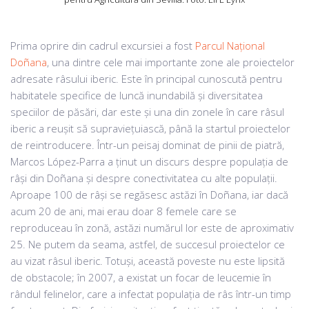
Prima oprire din cadrul excursiei a fost
Parcul Național
Doñana
, una dintre cele mai importante zone ale proiectelor
adresate râsului iberic. Este în principal cunoscută pentru
habitatele specifice de luncă inundabilă și diversitatea
speciilor de păsări, dar este și una din zonele în care râsul
iberic a reușit să supraviețuiască, până la startul proiectelor
de reintroducere. Într-un peisaj dominat de pinii de piatră,
Marcos López-Parra a ținut un discurs despre populația de
râși din Doñana și despre conectivitatea cu alte populații.
Aproape 100 de râși se regăsesc astăzi în Doñana, iar dacă
acum 20 de ani, mai erau doar 8 femele care se
reproduceau în zonă, astăzi numărul lor este de aproximativ
25. Ne putem da seama, astfel, de succesul proiectelor ce
au vizat râsul iberic. Totuși, această poveste nu este lipsită
de obstacole; în 2007, a existat un focar de leucemie în
rândul felinelor, care a infectat populația de râs într-un timp