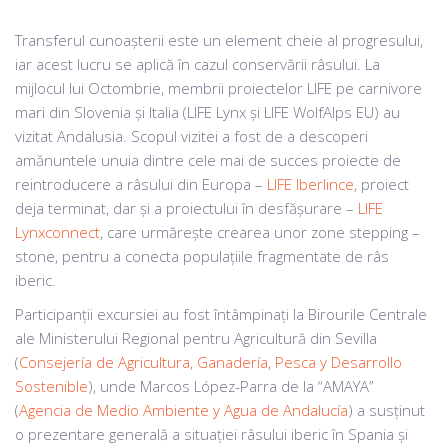
Transferul cunoașterii este un element cheie al progresului,
iar acest lucru se aplică în cazul conservării râsului. La
mijlocul lui Octombrie, membrii proiectelor LIFE pe carnivore
mari din Slovenia și Italia (LIFE Lynx și LIFE WolfAlps EU) au
vizitat Andalusia. Scopul vizitei a fost de a descoperi
amănuntele unuia dintre cele mai de succes proiecte de
reintroducere a râsului din Europa –
LIFE Iberlince
, proiect
deja terminat, dar și a proiectului în desfășurare –
LIFE
Lynxconnect
, care urmărește crearea unor zone stepping –
stone, pentru a conecta populațiile fragmentate de râs
iberic.
Participanții excursiei au fost întâmpinați la Birourile Centrale
ale Ministerului Regional pentru Agricultură din Sevilla
(
Consejería de Agricultura, Ganadería, Pesca y Desarrollo
Sostenible
), unde Marcos López-Parra de la “AMAYA”
(
Agencia de Medio Ambiente y Agua de Andalucía
) a susținut
o prezentare generală a situației râsului iberic în Spania și