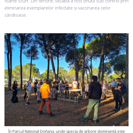
foarte scurt. Din fericire, situația a fost ținută sub control prin
eliminarea exemplarelor infectate și vaccinarea celor
sănătoase.
În Parcul Național Doñana, unde specia de arbore dominantă este