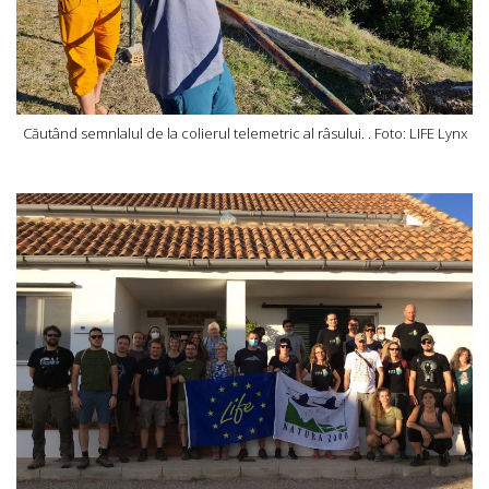
Căutând semnlalul de la colierul telemetric al râsului. . Foto: LIFE Lynx