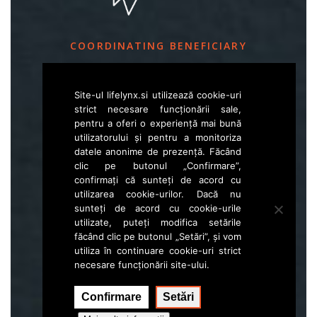
COORDINATING BENEFICIARY
Slovenia Forest Service
Site-ul lifelynx.si utilizează cookie-uri
Večna pot 2, SI – 1000 Ljubljana
strict necesare funcționării sale,
pentru a oferi o experiență mai bună
utilizatorului și pentru a monitoriza
E
life.lynx.eu@gmail.com
datele anonime de prezență. Făcând
W
www.zgs.si
clic pe butonul „Confirmare”,
confirmați că sunteți de acord cu
Sitemap
utilizarea cookie-urilor. Dacă nu
sunteți de acord cu cookie-urile
utilizate, puteți modifica setările
făcând clic pe butonul „Setări”, și vom
utiliza în continuare cookie-uri strict
necesare funcționării site-ului.
Confirmare
Setări