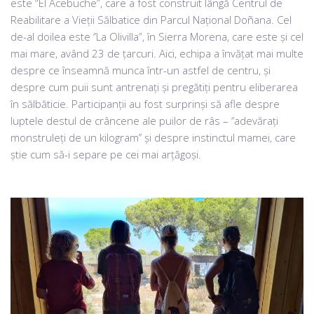
este “El Acebuche”, care a fost construit lângă Centrul de
Reabilitare a Vieții Sălbatice din Parcul Național Doñana. Cel
de-al doilea este ‘’La Olivilla”, în Sierra Morena, care este și cel
mai mare, având 23 de țarcuri. Aici, echipa a învățat mai multe
despre ce înseamnă munca într-un astfel de centru, și
despre cum puii sunt antrenați și pregătiți pentru eliberarea
în sălbăticie. Participanții au fost surprinși să afle despre
luptele destul de crâncene ale puilor de râs – ‘’adevărați
monstruleți de un kilogram’’ și despre instinctul mamei, care
știe cum să-i separe pe cei mai arțăgoși.