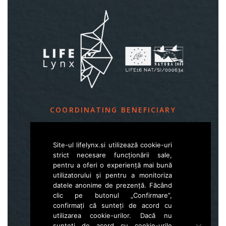
COORDINATING BENEFICIARY
Slovenia Forest Service
Site-ul lifelynx.si utilizează cookie-uri
Večna pot 2, SI – 1000 Ljubljana
strict necesare funcționării sale,
pentru a oferi o experiență mai bună
utilizatorului și pentru a monitoriza
E
life.lynx.eu@gmail.com
datele anonime de prezență. Făcând
W
www.zgs.si
clic pe butonul „Confirmare”,
confirmați că sunteți de acord cu
Sitemap
utilizarea cookie-urilor. Dacă nu
sunteți de acord cu cookie-urile