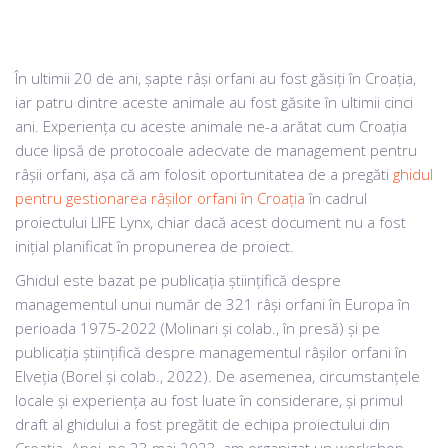
În ultimii 20 de ani, șapte râși orfani au fost găsiți în Croația,
iar patru dintre aceste animale au fost găsite în ultimii cinci
ani. Experiența cu aceste animale ne-a arătat cum Croația
duce lipsă de protocoale adecvate de management pentru
râșii orfani, așa că am folosit oportunitatea de a pregăti
ghidul
pentru gestionarea râșilor orfani în Croația
în cadrul
proiectului LIFE Lynx, chiar dacă acest document nu a fost
inițial planificat în propunerea de proiect.
Ghidul este bazat pe publicația științifică despre
managementul unui număr de 321 râși orfani în Europa în
perioada 1975-2022 (Molinari și colab., în presă) și pe
publicația științifică despre managementul râșilor orfani în
Elveția (Borel și colab., 2022). De asemenea, circumstanțele
locale și experiența au fost luate în considerare, și primul
draft al ghidului a fost pregătit de echipa proiectului din