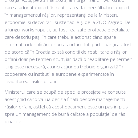
Croația. Apoi, pe 23 mai 2023, am organizat un workshop
care a adunat experți în reabilitarea faunei sălbatice, experți
în managementul râșilor, reprezentanți de la Ministerul
economiei și dezvoltării sustenabile și de la ZOO Zagreb. De-
a lungul workshopului, au fost realizate protocoale detaliate
care descriu pașii în care trebuie acționat când apare
informația identificării unui râs orfan. Toți participanții au fost
de acord că în Croația există condiții de reabilitare a râșilor
orfani doar pe termen scurt, iar dacă o reabilitare pe termen
lung este necesară, atunci acțiunea trebuie organizată în
cooperare cu instituțiile europene experimentate în
reabilitarea râșilor orfani.
Ministerul care se ocupă de speciile protejate va consulta
acest ghid când va lua decizia finală despre managementul
râșilor orfani, astfel că acest document este un pas în plus
spre un management de bună calitate a populației de râs
dinarice.