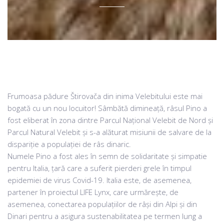
Frumoasa pădure Štirovača din inima Velebitului este mai
bogată cu un nou locuitor! Sâmbătă dimineață, râsul Pino a
fost eliberat în zona dintre Parcul Național Velebit de Nord și
Parcul Natural Velebit și s-a alăturat misiunii de salvare de la
dispariție a populației de râs dinaric.
Numele Pino a fost ales în semn de solidaritate și simpatie
pentru Italia, țară care a suferit pierderi grele în timpul
epidemiei de virus Covid-19. Italia este, de asemenea,
partener în proiectul LIFE Lynx, care urmărește, de
asemenea, conectarea populațiilor de râși din Alpi și din
Dinari pentru a asigura sustenabilitatea pe termen lung a