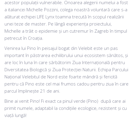
acestor populații vulnerabile. Onoarea alegerii numelui a fost
a italiancei Michelle Pozzini, colega noastră voluntară care s-a
alăturat echipei LIFE Lynx toamna trecută în scopul realizării
unei teze de master. Pe lângă experiența proiectului,
Michelle a trăit o epidemie și un cutremur în Zagreb în timpul
petrecut în Croația.
Venirea lui Pino în peisajul bogat din Velebit este un pas
important în păstrarea echilibrului unui ecosistem sănătos, și
are loc în luna în care sărbătorim Ziua Internațională pentru
Diversitatea Biologică și Ziua Protecției Naturii. Echipa Parcului
Național Velebitul de Nord este foarte mândră și fericită
pentru că Pino este cel mai frumos cadou pentru ziua în care
parcul împlinește 21 de ani.
Bine ai venit Pino! Fi exact ca pinul verde (Pino) ​​după care ai
primit numele, adaptabil la condițiile ecologice, rezistent și cu
viață lungă!