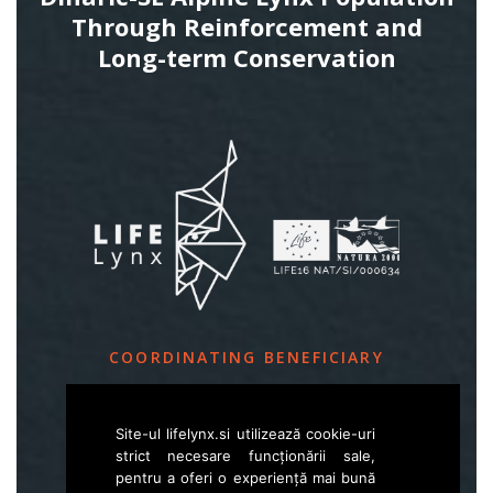
Through Reinforcement and
Long-term Conservation
COORDINATING BENEFICIARY
Slovenia Forest Service
Site-ul lifelynx.si utilizează cookie-uri
Večna pot 2, SI – 1000 Ljubljana
strict necesare funcționării sale,
pentru a oferi o experiență mai bună