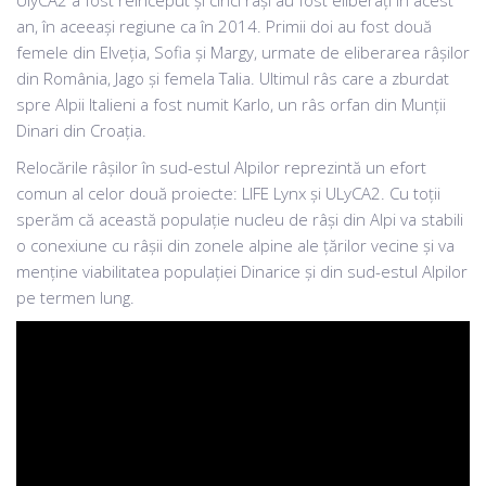
UlyCA2 a fost reînceput și cinci râși au fost eliberați în acest
an, în aceeași regiune ca în 2014. Primii doi au fost două
femele din Elveția, Sofia și Margy, urmate de eliberarea râșilor
din România, Jago și femela Talia. Ultimul râs care a zburdat
spre Alpii Italieni a fost numit Karlo, un râs orfan din Munții
Dinari din Croația.
Relocările râșilor în sud-estul Alpilor reprezintă un efort
comun al celor două proiecte: LIFE Lynx și ULyCA2. Cu toții
sperăm că această populație nucleu de râși din Alpi va stabili
o conexiune cu râșii din zonele alpine ale țărilor vecine și va
menține viabilitatea populației Dinarice și din sud-estul Alpilor
pe termen lung.