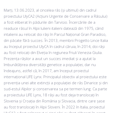
Marți, 13.06.2023, al cincelea râs (și ultimul) din cadrul
proiectului UlyCA2 (Acțiuni Urgente de Conservare a Râsului)
a fost eliberat în pădurile din Tarvisio. Încercările de a
readuce râsul în Alpii Iulieni italieni datează din 1975, când
intalienii au relocat doi râși în Parcul Național Gran Paradiso,
din păcate fără succes. În 2013, membrii Progetto Lince Italia
au început proiectul UlyCA în cadrul căruia, în 2014, doi râși
au fost relocați din Elveția în regiunea Friuli Venezia Giulia.
Prezența râșilor a avut un succes imediat și a ajutat la
îmbunătățirea diversității genetice a populației, dar nu
îndeajuns, astfel că, în 2017, am început proiectul
internațional LIFE Lynx. Principalul obiectiv al proiectului este
prevenția unei alte extincții a populației de râs Dinarice și din
sud-estul Alpilor și conservarea sa pe termen lung. Ca parte
a proiectului LIFE Lynx, 18 râși au fost deja translocați în
Slovenia și Croația din România și Slovacia, dintre care șase
au fost translocați în Alpii Sloveni. În 2022 în Italia, proiectul