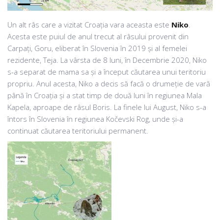
Un alt râs care a vizitat Croația vara aceasta este
Niko
.
Acesta este puiul de anul trecut al râsului provenit din
Carpați, Goru, eliberat în Slovenia în 2019 și al femelei
rezidente, Teja. La vârsta de 8 luni, în Decembrie 2020, Niko
s-a separat de mama sa și a început căutarea unui teritoriu
propriu. Anul acesta, Niko a decis să facă o drumeție de vară
până în Croația și a stat timp de două luni în regiunea Mala
Kapela, aproape de râsul Boris. La finele lui August, Niko s-a
întors în Slovenia în regiunea ​​Kočevski Rog, unde și-a
continuat căutarea teritoriului permanent.