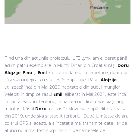
Fiind una din acțiunile proiectului LIFE Lynx, am eliberat până
acum patru exemplare în Munții Dinari din Croația: râșii
Doru
,
Alojzije
,
Pino
și
Emil
. Conform datelor telemetrice, doar doi
râși s-au integrat cu succes în populație. Râsul
Alojzije
utilizează încă din Mai 2020 habitatele din sudul munților
Velebit, în timp ce râsul
Emil
, eliberat în Mai 2021, este încă
în căutarea unui teritoriu, în partea nordică a aceluiași lanț
muntos. Râsul
Doru
a ajuns în Slovenia, după eliberarea sa
din 2019, unde și-a și stabilit teritoriul. După jumătate de an,
colarul GPS al acestuia a încetat a mai transmite date, iar de
atunci nu a mai fost surprins nici pe camerele de