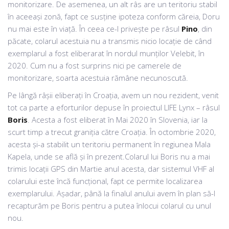
monitorizare. De asemenea, un alt râs are un teritoriu stabil
în aceeași zonă, fapt ce susține ipoteza conform căreia, Doru
nu mai este în viață. În ceea ce-l privește pe râsul
Pino
, din
păcate, colarul acestuia nu a transmis nicio locație de când
exemplarul a fost eliberarat în nordul munților Velebit, în
2020. Cum nu a fost surprins nici pe camerele de
monitorizare, soarta acestuia rămâne necunoscută.
Pe lângă râșii eliberați în Croația, avem un nou rezident, venit
tot ca parte a eforturilor depuse în proiectul LIFE Lynx – râsul
Boris
. Acesta a fost eliberat în Mai 2020 în Slovenia, iar la
scurt timp a trecut graniția către Croația. În octombrie 2020,
acesta și-a stabilit un teritoriu permanent în regiunea Mala
Kapela, unde se află și în prezent.Colarul lui Boris nu a mai
trimis locații GPS din Martie anul acesta, dar sistemul VHF al
colarului este încă funcțional, fapt ce permite localizarea
exemplarului. Așadar, până la finalul anului avem în plan să-l
recapturăm pe Boris pentru a putea înlocui colarul cu unul
nou.