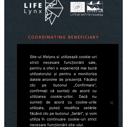
COORDINATING BENEFICIARY
Slovenia Forest Service
Site-ul lifelynx.si utilizează cookie-uri
Večna pot 2, SI – 1000 Ljubljana
strict necesare funcționării sale,
pentru a oferi o experiență mai bună
utilizatorului și pentru a monitoriza
E
life.lynx.eu@gmail.com
datele anonime de prezență. Făcând
W
www.zgs.si
clic pe butonul „Confirmare”,
confirmați că sunteți de acord cu
Sitemap
utilizarea cookie-urilor. Dacă nu
sunteți de acord cu cookie-urile
utilizate, puteți modifica setările
făcând clic pe butonul „Setări”, și vom
utiliza în continuare cookie-uri strict
necesare funcționării site-ului.