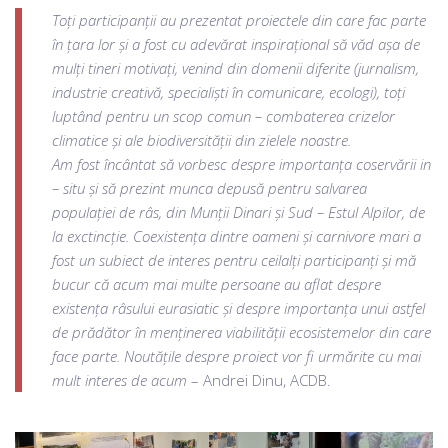
Toți participanții au prezentat proiectele din care fac parte
în țara lor și a fost cu adevărat inspirațional să văd așa de
mulți tineri motivați, venind din domenii diferite (jurnalism,
industrie creativă, specialiști în comunicare, ecologi), toți
luptând pentru un scop comun – combaterea crizelor
climatice și ale biodiversității din zielele noastre.
Am fost încântat să vorbesc despre importanța coservării in
– situ și să prezint munca depusă pentru salvarea
populației de râs, din Munții Dinari și Sud – Estul Alpilor, de
la exctincție. Coexistența dintre oameni și carnivore mari a
fost un subiect de interes pentru ceilalți participanți și mă
bucur că acum mai multe persoane au aflat despre
existența râsului eurasiatic și despre importanța unui astfel
de prădător în menținerea viabilității ecosistemelor din care
face parte. Noutățile despre proiect vor fi urmărite cu mai
mult interes de acum
– Andrei Dinu, ACDB.