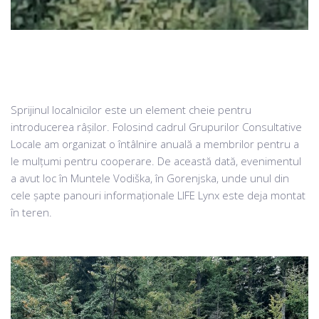
Sprijinul localnicilor este un element cheie pentru
introducerea râșilor. Folosind cadrul Grupurilor Consultative
Locale am organizat o întâlnire anuală a membrilor pentru a
le mulțumi pentru cooperare. De această dată, evenimentul
a avut loc în Muntele Vodiška, în Gorenjska, unde unul din
cele șapte panouri informaționale LIFE Lynx este deja montat
în teren.