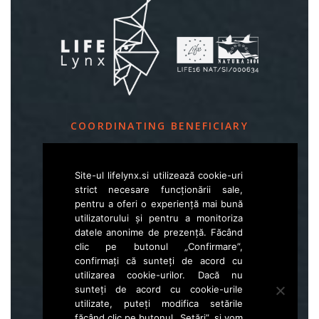
COORDINATING BENEFICIARY
Slovenia Forest Service
Site-ul lifelynx.si utilizează cookie-uri
Večna pot 2, SI – 1000 Ljubljana
strict necesare funcționării sale,
pentru a oferi o experiență mai bună
utilizatorului și pentru a monitoriza
E
life.lynx.eu@gmail.com
datele anonime de prezență. Făcând
W
www.zgs.si
clic pe butonul „Confirmare”,
confirmați că sunteți de acord cu
Sitemap
utilizarea cookie-urilor. Dacă nu
sunteți de acord cu cookie-urile
utilizate, puteți modifica setările
făcând clic pe butonul „Setări”, și vom