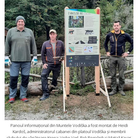
Panoul informațional din Muntele Vodiška a fost montat de Heidi
Kardoš, administratorul cabanei din platoul Vodiška și membrii
clubului de vânătoare Kropa; Vojko Varl, Rok Pogačnik și Matjaž Kavar.