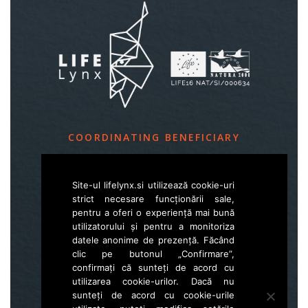
COORDINATING BENEFICIARY
Slovenia Forest Service
Site-ul lifelynx.si utilizează cookie-uri
Večna pot 2, SI – 1000 Ljubljana
strict necesare funcționării sale,
pentru a oferi o experiență mai bună
utilizatorului și pentru a monitoriza
E
life.lynx.eu@gmail.com
datele anonime de prezență. Făcând
W
www.zgs.si
clic pe butonul „Confirmare”,
confirmați că sunteți de acord cu
Sitemap
utilizarea cookie-urilor. Dacă nu
sunteți de acord cu cookie-urile