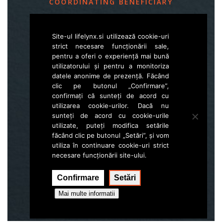
COORDINATING BENEFICIARY
Slovenia Forest Service
Site-ul lifelynx.si utilizează cookie-uri
Večna pot 2, SI – 1000 Ljubljana
strict necesare funcționării sale,
pentru a oferi o experiență mai bună
utilizatorului și pentru a monitoriza
E
life.lynx.eu@gmail.com
datele anonime de prezență. Făcând
W
www.zgs.si
clic pe butonul „Confirmare”,
confirmați că sunteți de acord cu
Sitemap
utilizarea cookie-urilor. Dacă nu
sunteți de acord cu cookie-urile
utilizate, puteți modifica setările
făcând clic pe butonul „Setări”, și vom
utiliza în continuare cookie-uri strict
necesare funcționării site-ului.
Confirmare
Setări
Execution:
Hal interactive
Mai multe informatii