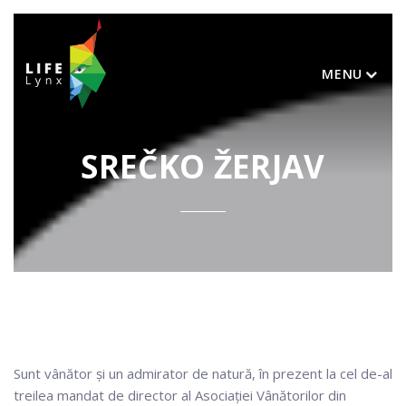
MENU
SREČKO ŽERJAV
Sunt vânător și un admirator de natură, în prezent la cel de-al
treilea mandat de director al Asociației Vânătorilor din