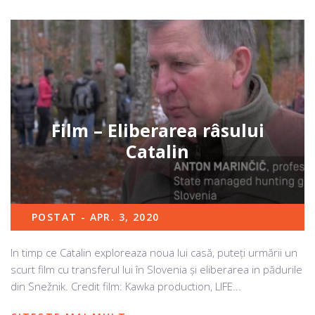
Film – Eliberarea râsului
Catalin
POSTAT - APR. 3, 2020
In timp ce Catalin exploreaza noua lui casă, puteți urmării un
scurt film cu transferul lui în Slovenia și eliberarea in pădurile
din Snežnik. Credit film: Kawka production, LIFE...