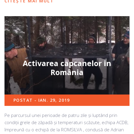
CITEȘTE MAI MULT
Activarea capcanelor in
România
POSTAT - IAN. 29, 2019
Pe parcursul unei perioade de patru zile și luptând prin
condiții grele de zăpadă și temperaturi scăzute, echipa ACDB,
împreună cu o echipă de la ROMSILVA , condusă de Adrian