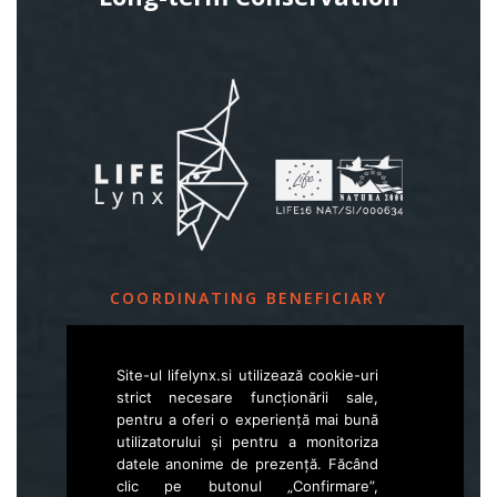
COORDINATING BENEFICIARY
Slovenia Forest Service
Site-ul lifelynx.si utilizează cookie-uri
Večna pot 2, SI – 1000 Ljubljana
strict necesare funcționării sale,
pentru a oferi o experiență mai bună
utilizatorului și pentru a monitoriza
E
life.lynx.eu@gmail.com
datele anonime de prezență. Făcând
W
www.zgs.si
clic pe butonul „Confirmare”,