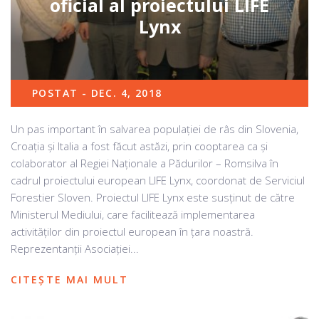
oficial al proiectului LIFE
Lynx
POSTAT - DEC. 4, 2018
Un pas important în salvarea populației de râs din Slovenia,
Croația și Italia a fost făcut astăzi, prin cooptarea ca și
colaborator al Regiei Naționale a Pădurilor – Romsilva în
cadrul proiectului european LIFE Lynx, coordonat de Serviciul
Forestier Sloven. Proiectul LIFE Lynx este susținut de către
Ministerul Mediului, care facilitează implementarea
activităților din proiectul european în țara noastră.
Reprezentanții Asociației...
CITEȘTE MAI MULT