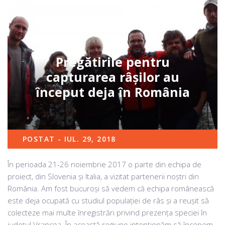
Pregătirile pentru
capturarea râșilor au
început deja în România
POSTAT - IUL. 29, 2018
În perioada 21-26 noiembrie 2017 o parte din echipa de
proiect, din Slovenia și Italia, a vizitat partenerii noștri din
România. Am fost bucuroși să vedem că echipa românească
este deja ocupată cu studiul populației de râs și a reușit să
colecteze mai multe înregistrări privind prezența speciei în
județul Vrancea. În această regiune intenționăm să începem