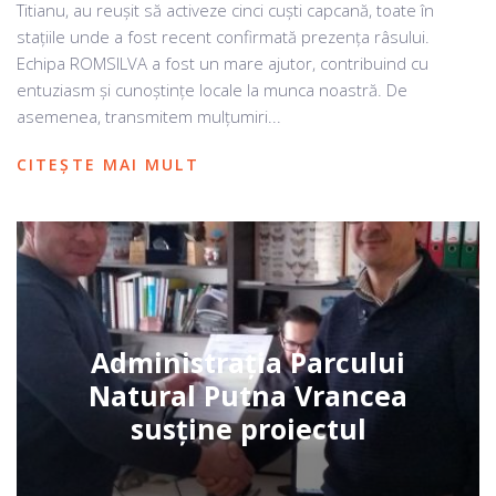
Titianu, au reușit să activeze cinci cuști capcană, toate în
stațiile unde a fost recent confirmată prezența râsului.
Echipa ROMSILVA a fost un mare ajutor, contribuind cu
entuziasm și cunoștințe locale la munca noastră. De
asemenea, transmitem mulțumiri...
CITEȘTE MAI MULT
Administrația Parcului
Natural Putna Vrancea
susține proiectul