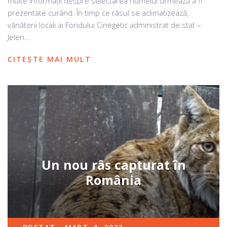
multe informații despre selectarea numelui urmează a fi
prezentate curând. În timp ce râsul se aclimatizează,
vânătorii locali ai Fondului Cinegetic administrat de stat –
Jelen...
CITEȘTE MAI MULT
Un nou râs capturat în
România