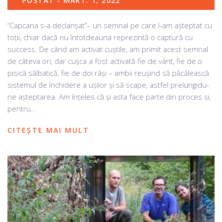
POSTAT - MART. 1, 2022
‘’Capcana s-a declanşat’’– un semnal pe care l-am aşteptat cu
toţii, chiar dacă nu întotdeauna reprezintă o captură cu
success. De când am activat cuştile, am primit acest semnal
de câteva ori, dar cuşca a fost activată fie de vânt, fie de o
pisică sălbatică, fie de doi râşi – ambii reuşind să păcălească
sistemul de închidere a uşilor şi să scape, astfel prelungidu-
ne aşteptarea. Am înţeles că şi asta face parte din proces şi,
pentru...
CITEȘTE MAI MULT