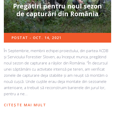
Pregătiri pentru noul sezon
de capturări din România
POSTAT - OCT. 14, 2021
În Septembrie, membrii echipei proiectului, din partea ACDB
și Serviciului Forestier Sloven, au început munca, pregătind
noul sezon de capturare a râșilor din România. “În decursul
unei săptămâni cu activitate intensă pe teren, am verificat
zonele de capturare deja stabilite și am reușit să montăm o
nouă cușcă. Unde cuștile erau deja montate din sezoanele
anterioare, a trebuit să reconstruim barierele din jurul lor,
pentru a ne...
CITEȘTE MAI MULT