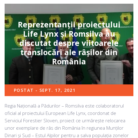
Reprezentanții proiectului
Life Lynx și Romsilva au
discutat despre viitoarele
translocări ale râșilor din
România
POSTAT - SEPT. 17, 2021
Regia Națională a Pădurilor – Romsilva este colaboratorul
oficial al proiectului European Life Lynx, coordonat de
Serviciul Forestier Sloven, proiect ce urmărește relocarea
unor exemplare de râs din România în regiunea Munților
Dinari și Sud – Estul Alpilor pentru a salva populația zonelor