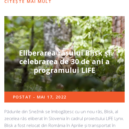
CITEȘTE MAI MULT
Eliberarea râsului Blisk și
celebrarea de 30 de ani a
programului LIFE
POSTAT - MAI 17, 2022
Pădurile din Snežnik se îmbogățesc cu un nou râs, Blisk, al
zecelea râs eliberat în Slovenia în cadrul proiectului LIFE Lynx.
Blisk a fost relocat din România în Aprilie și transportat în