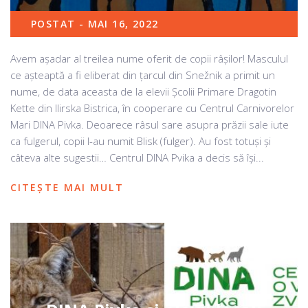
POSTAT - MAI 16, 2022
Avem așadar al treilea nume oferit de copii râșilor! Masculul
ce așteaptă a fi eliberat din țarcul din Snežnik a primit un
nume, de data aceasta de la elevii Școlii Primare Dragotin
Kette din Ilirska Bistrica, în cooperare cu Centrul Carnivorelor
Mari DINA Pivka. Deoarece râsul sare asupra prăzii sale iute
ca fulgerul, copii l-au numit Blisk (fulger). Au fost totuși și
câteva alte sugestii… Centrul DINA Pvika a decis să își...
CITEȘTE MAI MULT