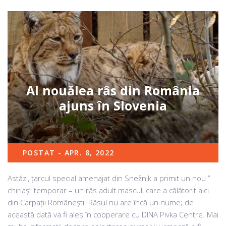
Al nouălea râs din România
ajuns în Slovenia
POSTAT - APR. 8, 2022
Astăzi, țarcul special amenajat din Snežnik a primit un nou ”
chiriaș” temporar – un râs adult mascul, care a călătorit aici
din Carpații Românești. Râsul nu are încă un nume; de
această dată va fi ales în cooperare cu DINA Pivka Centre. Mai