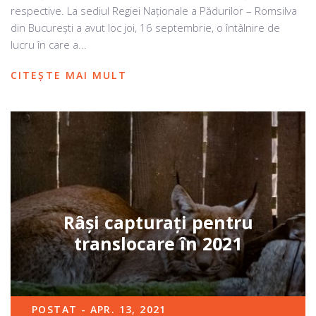
respective. La sediul Regiei Naționale a Pădurilor – Romsilva
din București a avut loc joi, 16 septembrie, o întâlnire de
lucru în care a...
CITEȘTE MAI MULT
Râși capturați pentru
translocare în 2021
POSTAT - APR. 13, 2021