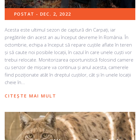
POSTAT - DEC. 2, 2022
Acesta este ultimul sezon de captură din Carpați, iar
pregătirile din acest an au început devreme în România. În
octombrie, echipa a început să repare cuștile aflate în teren
și să caute noi posibile locații, în cazul în care unele cuști vor
trebui relocate. Monitorizarea oportunistică folosind camere
cu senzor de mișcare va continua și anul acesta, camerele
fiind poziționate atât în dreptul cuștilor, cât și în unele locații
cheie în...
CITEȘTE MAI MULT