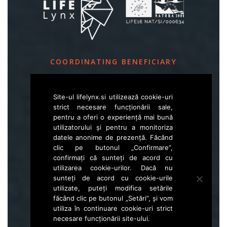
COORDINATING BENEFICIARY
Slovenia Forest Service
Site-ul lifelynx.si utilizează cookie-uri
Večna pot 2, SI – 1000 Ljubljana
strict necesare funcționării sale,
pentru a oferi o experiență mai bună
utilizatorului și pentru a monitoriza
E
life.lynx.eu@gmail.com
datele anonime de prezență. Făcând
W
www.zgs.si
clic pe butonul „Confirmare”,
confirmați că sunteți de acord cu
Sitemap
utilizarea cookie-urilor. Dacă nu
sunteți de acord cu cookie-urile
utilizate, puteți modifica setările
făcând clic pe butonul „Setări”, și vom
utiliza în continuare cookie-uri strict
necesare funcționării site-ului.