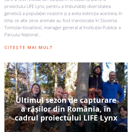
proiectului LIFE Lynx, pentru a îmbunătăți diversitatea
genetică a populației noastre și a evita extincția acesteia, în
timp ce alte zece animale au fost translocate în Slovenia.
Tomislav Kovačević, manager general al Instituției Publice a
Parcului Național...
CITEȘTE MAI MULT
Ultimul sezon de capturare
a râșilor din România, în
cadrul proiectului LIFE Lynx