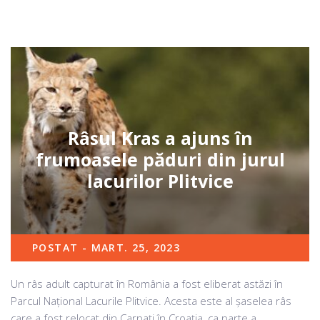
Râsul Kras a ajuns în
frumoasele păduri din jurul
lacurilor Plitvice
POSTAT - MART. 25, 2023
Un râs adult capturat în România a fost eliberat astăzi în
Parcul Național Lacurile Plitvice. Acesta este al șaselea râs
care a fost relocat din Carpați în Croația, ca parte a