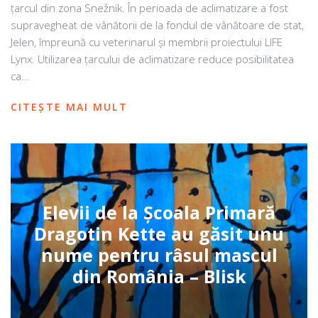
țarcul din zona Snežnik. În perioada de aclimatizare a fost
supravegheat de vânătorii de la fondul de vânătoare de stat,
Jelen, împreună cu veterinarul și membrii proiectului LIFE
Lynx. Utilizarea țarcului de aclimatizare reduce posibilitatea
ca...
CITEȘTE MAI MULT
Elevii de la Școala Primară
Dragotin Kette au găsit unu
nume pentru râsul mascul
din România – Blisk