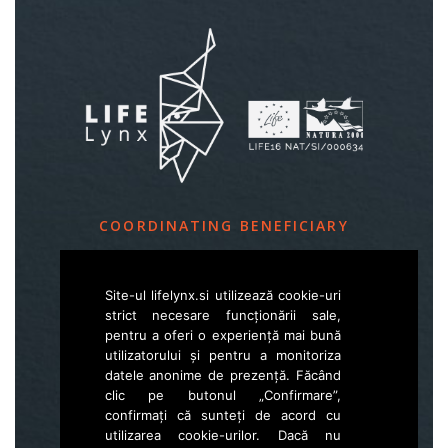
COORDINATING BENEFICIARY
Slovenia Forest Service
Site-ul lifelynx.si utilizează cookie-uri
Večna pot 2, SI – 1000 Ljubljana
strict necesare funcționării sale,
pentru a oferi o experiență mai bună
utilizatorului și pentru a monitoriza
E
life.lynx.eu@gmail.com
datele anonime de prezență. Făcând
W
www.zgs.si
clic pe butonul „Confirmare”,
confirmați că sunteți de acord cu
Sitemap
utilizarea cookie-urilor. Dacă nu