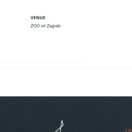
VENUE
ZOO vrt Zagreb
CO