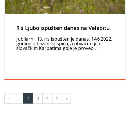
Ris Ljubo ispušten danas na Velebitu
Jubilarni, 15. ris ispušten je danas, 14.6.2022.
godine u blizini Gospića, a uhvaćen je u
slovačkim Karpatima gdje je proveo ...
‹
1
2
3
4
5
›