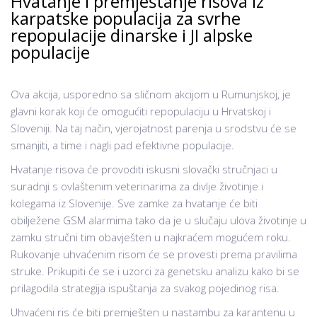
Hvatanje i premještanje risova iz
karpatske populacija za svrhe
repopulacije dinarske i JI alpske
populacije
Ova akcija, usporedno sa sličnom akcijom u Rumunjskoj, je
glavni korak koji će omogućiti repopulaciju u Hrvatskoj i
Sloveniji. Na taj način, vjerojatnost parenja u srodstvu će se
smanjiti, a time i nagli pad efektivne populacije.
Hvatanje risova će provoditi iskusni slovački stručnjaci u
suradnji s ovlaštenim veterinarima za divlje životinje i
kolegama iz Slovenije. Sve zamke za hvatanje će biti
obilježene GSM alarmima tako da je u slučaju ulova životinje u
zamku stručni tim obavješten u najkraćem mogućem roku.
Rukovanje uhvaćenim risom će se provesti prema pravilima
struke. Prikupiti će se i uzorci za genetsku analizu kako bi se
prilagodila strategija ispuštanja za svakog pojedinog risa.
Uhvaćeni ris će biti premješten u nastambu za karantenu u