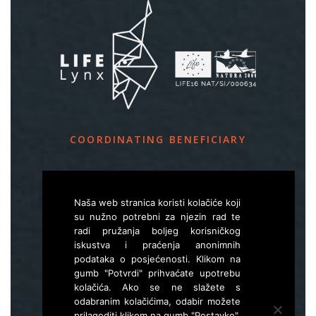
COORDINATING BENEFICIARY
Slovenia Forest Service
Večna pot 2, SI – 1000 Ljubljana
Naša web stranica koristi kolačiće koji
su nužno potrebni za njezin rad te
radi pružanja boljeg korisničkog
E
life.lynx.eu@gmail.com
iskustva i praćenja anonimnih
W
www.zgs.si
podataka o posjećenosti. Klikom na
gumb "Potvrdi" prihvaćate upotrebu
Sitemap
kolačića. Ako se ne slažete s
odabranim kolačićima, odabir možete
prilagoditi klikom na gumb "Postavke",