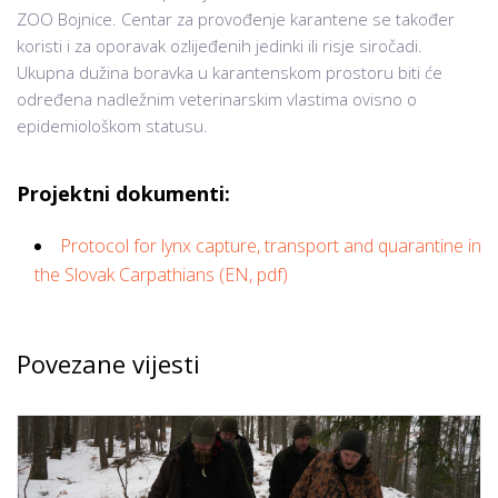
ZOO Bojnice. Centar za provođenje karantene se također
koristi i za oporavak ozlijeđenih jedinki ili risje siročadi.
Ukupna dužina boravka u karantenskom prostoru biti će
određena nadležnim veterinarskim vlastima ovisno o
epidemiološkom statusu.
Projektni dokumenti:
Protocol for lynx capture, transport and quarantine in
the Slovak Carpathians (EN, pdf)
Povezane vijesti